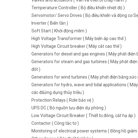
Valves and actuators ( Van và thiết bị chấp hành )
Temperature Controller ( Bộ điều khiển nhiệt độ )
Servomotor/ Servo Drives ( Bộ điều khiển và động cơ Se
Inverter ( Biến tần )
Soft Start ( Khởi động mềm )
High Voltage Transformer ( Máy biến áp cao thế )
High Voltage Circuit breaker ( Máy cắt cao thế )
Generators for diesel and gas engines ( Máy phát điện b
Generators for steam and gas turbines ( Máy phát điện 
đốt )
Generators for wind turbines ( Máy phát điện bằng sức g
Generators for hydro, wave and tidal applications ( Máy
các đấứng dụng thủy triều )
Protection Relays ( Rơle bảo vệ )
UPS DC ( Bộ nguồn lưu điện dự phòng )
Low Voltage Circuit Breaker ( Thiết bị đóng, cắt hạ áp )
Contactor ( Công tắc tơ )
Monitoring of electrical power systems ( Đồng hồ giám 