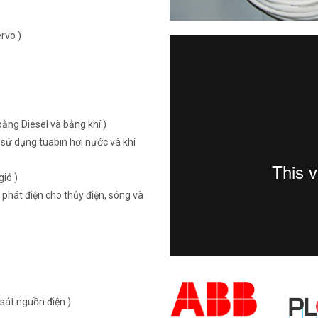
rvo )
ằng Diesel và bằng khí )
sử dụng tuabin hơi nước và khí
ió )
 phát điện cho thủy điện, sóng và
sát nguồn điện )