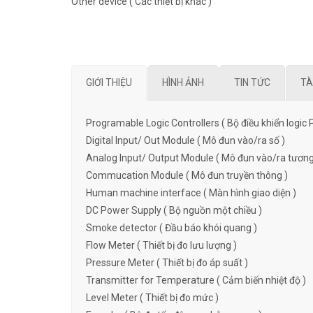
Other device ( Các thiết bị khác )
GIỚI THIỆU
HÌNH ẢNH
TIN TỨC
TÀ
Programable Logic Controllers ( Bộ điều khiển logic 
Digital Input/ Out Module ( Mô đun vào/ra số )
Analog Input/ Output Module ( Mô đun vào/ra tương
Commucation Module ( Mô đun truyền thông )
Human machine interface ( Màn hình giao diện )
DC Power Supply ( Bộ nguồn một chiều )
Smoke detector ( Đầu báo khói quang )
Flow Meter ( Thiết bị đo lưu lượng )
Pressure Meter ( Thiết bị đo áp suất )
Transmitter for Temperature ( Cảm biến nhiệt độ )
Level Meter ( Thiết bị đo mức )