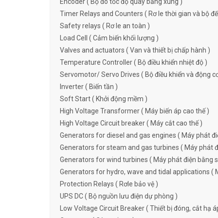
Encoder ( Bộ đo tốc độ quay bằng xung )
Timer Relays and Counters ( Rơ le thời gian và bộ đ
Safety relays ( Rơ le an toàn )
Load Cell ( Cảm biến khối lượng )
Valves and actuators ( Van và thiết bị chấp hành )
Temperature Controller ( Bộ điều khiển nhiệt độ )
Servomotor/ Servo Drives ( Bộ điều khiển và động c
Inverter ( Biến tần )
Soft Start ( Khởi động mềm )
High Voltage Transformer ( Máy biến áp cao thế )
High Voltage Circuit breaker ( Máy cắt cao thế )
Generators for diesel and gas engines ( Máy phát đi
Generators for steam and gas turbines ( Máy phát đi
Generators for wind turbines ( Máy phát điện bằng s
Generators for hydro, wave and tidal applications ( 
Protection Relays ( Rơle bảo vệ )
UPS DC ( Bộ nguồn lưu điện dự phòng )
Low Voltage Circuit Breaker ( Thiết bị đóng, cắt hạ á