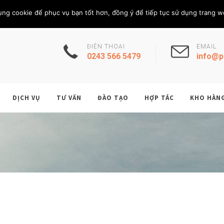
Thứ Sáu, 7/8/202
THÀNH VIÊN
ụng cookie để phục vụ bạn tốt hơn, đồng ý để tiếp tục sử dụng trang w
ĐIỆN THOẠI
EMAIL
0243 566 5479
info@p
DỊCH VỤ
TƯ VẤN
ĐÀO TẠO
HỢP TÁC
KHO HÀN