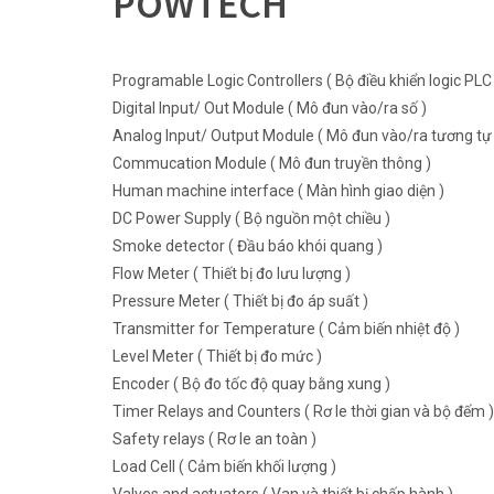
POWTECH
Programable Logic Controllers ( Bộ điều khiển logic PLC 
Digital Input/ Out Module ( Mô đun vào/ra số )
Analog Input/ Output Module ( Mô đun vào/ra tương tự 
Commucation Module ( Mô đun truyền thông )
Human machine interface ( Màn hình giao diện )
DC Power Supply ( Bộ nguồn một chiều )
Smoke detector ( Đầu báo khói quang )
Flow Meter ( Thiết bị đo lưu lượng )
Pressure Meter ( Thiết bị đo áp suất )
Transmitter for Temperature ( Cảm biến nhiệt độ )
Level Meter ( Thiết bị đo mức )
Encoder ( Bộ đo tốc độ quay bằng xung )
Timer Relays and Counters ( Rơ le thời gian và bộ đếm )
Safety relays ( Rơ le an toàn )
Load Cell ( Cảm biến khối lượng )