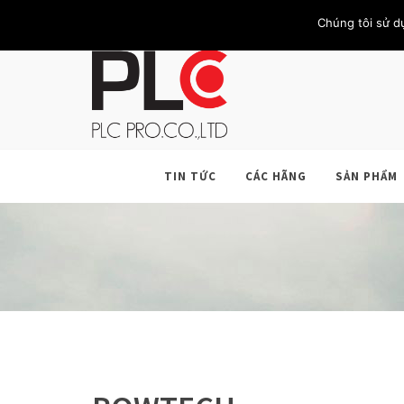
TRANG CHỦ
GIỚI THIỆU
KHÁCH HÀNG
LIÊN HỆ
Chúng tôi sử d
TIN TỨC
CÁC HÃNG
SẢN PHẨM