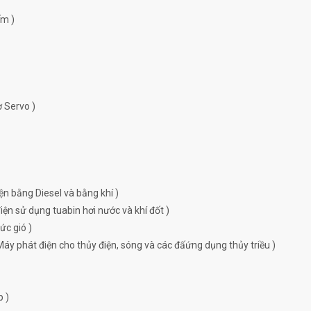
ếm )
ơ Servo )
ện bằng Diesel và bằng khí )
ện sử dụng tuabin hơi nước và khí đốt )
ức gió )
Máy phát điện cho thủy điện, sóng và các đấứng dụng thủy triều )
p )