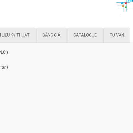
I LIỆU KỸ THUẬT
BẢNG GIÁ
CATALOGUE
TƯ VẤN
PLC )
 tự )