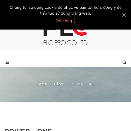
Chúng tôi sử dụng cookie để phục vụ bạn tốt hơn, đồng ý để
Trang chủ
Giới thiệu
Khách hàng
Liên hệ
Thành viên
tiếp tục sử dụng trang web.
Tôi đồng ý
Home
/
Hãng
/
POWER – ONE