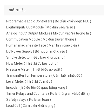
GIỚI THIỆU
Programable Logic Controllers ( Bộ điều khiển logic PLC )
Digital Input/ Out Module ( Mô đun vào/ra số )
Analog Input/ Output Module ( Mô đun vào/ra tương tự )
Commucation Module ( Mô đun truyền thông )
Human machine interface ( Màn hình giao diện )
DC Power Supply ( Bộ nguồn một chiều )
Smoke detector ( Đầu báo khói quang )
Flow Meter ( Thiết bị đo lưu lượng )
Pressure Meter ( Thiết bị đo áp suất )
Transmitter for Temperature ( Cảm biến nhiệt độ )
Level Meter ( Thiết bị đo mức )
Encoder ( Bộ đo tốc độ quay bằng xung )
Timer Relays and Counters ( Rơ le thời gian và bộ đếm )
Safety relays ( Rơ le an toàn )
Load Cell ( Cảm biến khối lượng )