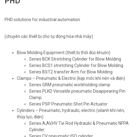
PHD
PHD solutions for industrial automation
(chuyên các thiết bị cho tự động hóa nhà máy)
Blow Molding Equipment (thiết bị thổi đúc khuôn)
Series BCK Stretching Cylinder for Blow Molding
Series BCS1 stretching Cylinder for Blow Molding
Series BST2 transfer Arm for Blow Molding
Clamps – Pneumatic & Electric (kẹp móc khí nén và điện)
Series GRM pneumatic workholding clamp
Series PLKD Versatile pneumatic Disappearing Pin
Clamp
Series PSP Pneumatic Shot Pin Actuator
Cylinders – Pneumatic, hydraulic, electric (xilanh khí nén,
thủy lực, điện)
Series A,AV,HV Tie Rod Hydraulic & Pneumatic NFPA
Cylinder
Series CV pneumatic ISO cylinder