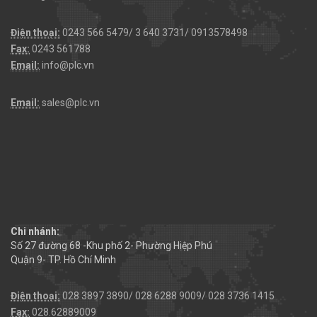
Điện thoại:
0243 566 5479/ 3 640 3731/ 0913578498
Fax:
0243 561788
Email:
info@plc.vn
Email:
sales@plc.vn
Chi nhánh:
Số 27 đường 68 -Khu phố 2- Phường Hiệp Phú
Quận 9- TP. Hồ Chí Minh
Điện thoại:
028 3897 3890/ 028 6288 9009/ 028 3736 1415
Fax:
028.62889009