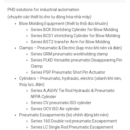
PHD solutions for industrial automation
(chuyên các thiết bị cho tự động hóa nhà máy)
Blow Molding Equipment (thiết bị thổi đúc khuôn)
Series BCK Stretching Cylinder for Blow Molding
Series BCS1 stretching Cylinder for Blow Molding
Series BST2 transfer Arm for Blow Molding
Clamps – Pneumatic & Electric (kẹp móc khí nén và điện)
Series GRM pneumatic workholding clamp
Series PLKD Versatile pneumatic Disappearing Pin
Clamp
Series PSP Pneumatic Shot Pin Actuator
Cylinders – Pneumatic, hydraulic, electric (xilanh khí nén,
thủy lực, điện)
Series A,AV,HV Tie Rod Hydraulic & Pneumatic
NFPA Cylinder
Series CV pneumatic ISO cylinder
Series OCV ISO Air cylinder
Pneumatic Escapements (bộ chỉnh động khí nén)
Series 160 Double rod pneumatic Escaperment
Series LC Single Rod Pneumatic Escapement