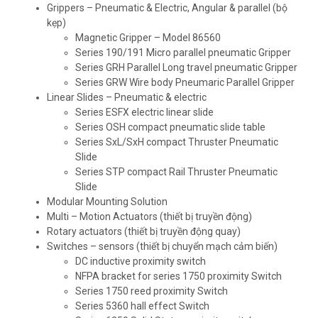
Grippers – Pneumatic & Electric, Angular & parallel (bộ
kẹp)
Magnetic Gripper – Model 86560
Series 190/191 Micro parallel pneumatic Gripper
Series GRH Parallel Long travel pneumatic Gripper
Series GRW Wire body Pneumaric Parallel Gripper
Linear Slides – Pneumatic & electric
Series ESFX electric linear slide
Series OSH compact pneumatic slide table
Series SxL/SxH compact Thruster Pneumatic
Slide
Series STP compact Rail Thruster Pneumatic
Slide
Modular Mounting Solution
Multi – Motion Actuators (thiết bị truyền động)
Rotary actuators (thiết bị truyền động quay)
Switches – sensors (thiết bị chuyển mạch cảm biến)
DC inductive proximity switch
NFPA bracket for series 1750 proximity Switch
Series 1750 reed proximity Switch
Series 5360 hall effect Switch