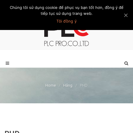
Chúng tôi sử dụng cookie để phục vụ bạn tốt hơn, đồng ý để
Trang chủ
Giới thiệu
Khách hàng
Liên hệ
Thành viên
tiếp tục sử dụng trang web.
Tôi đồng ý
Home
/
Hãng
/
PHD