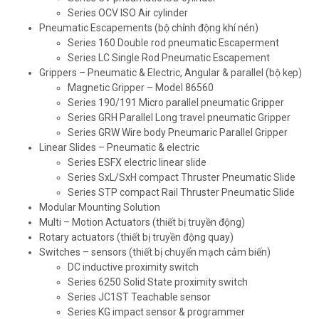
Series OCV ISO Air cylinder
Pneumatic Escapements (bộ chỉnh động khí nén)
Series 160 Double rod pneumatic Escaperment
Series LC Single Rod Pneumatic Escapement
Grippers – Pneumatic & Electric, Angular & parallel (bộ kẹp)
Magnetic Gripper – Model 86560
Series 190/191 Micro parallel pneumatic Gripper
Series GRH Parallel Long travel pneumatic Gripper
Series GRW Wire body Pneumaric Parallel Gripper
Linear Slides – Pneumatic & electric
Series ESFX electric linear slide
Series SxL/SxH compact Thruster Pneumatic Slide
Series STP compact Rail Thruster Pneumatic Slide
Modular Mounting Solution
Multi – Motion Actuators (thiết bị truyền động)
Rotary actuators (thiết bị truyền động quay)
Switches – sensors (thiết bị chuyển mạch cảm biến)
DC inductive proximity switch
Series 6250 Solid State proximity switch
Series JC1ST Teachable sensor
Series KG impact sensor & programmer