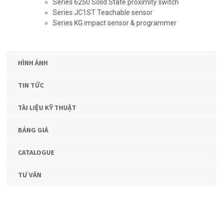
Series 6250 Solid State proximity switch
Series JC1ST Teachable sensor
Series KG impact sensor & programmer
HÌNH ẢNH
TIN TỨC
TÀI LIỆU KỸ THUẬT
BẢNG GIÁ
CATALOGUE
TƯ VẤN