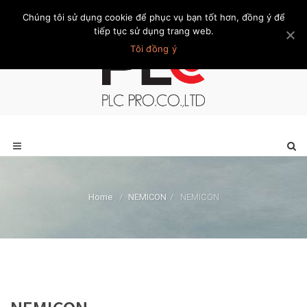
Chúng tôi sử dụng cookie để phục vụ bạn tốt hơn, đồng ý để
Trang chủ
Giới thiệu
Khách hàng
Liên hệ
Thành viên
tiếp tục sử dụng trang web.
Tôi đồng ý
Home
/
NEMICON
/
NEMICON