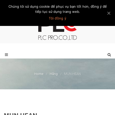
Chúng tôi sử dụng cookie để phục vụ bạn tốt hơn, đồng ý để
Trang chủ
Giới thiệu
Khách hàng
Liên hệ
Thành viên
tiếp tục sử dụng trang web.
Tôi đồng ý
Home
/
Hãng
/
MUN HEAN