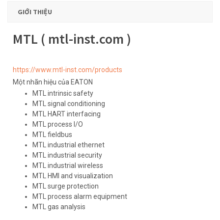
GIỚI THIỆU
MTL ( mtl-inst.com )
https://www.mtl-inst.com/products
Một nhãn hiệu của EATON
MTL intrinsic safety
MTL signal conditioning
MTL HART interfacing
MTL process I/O
MTL fieldbus
MTL industrial ethernet
MTL industrial security
MTL industrial wireless
MTL HMI and visualization
MTL surge protection
MTL process alarm equipment
MTL gas analysis