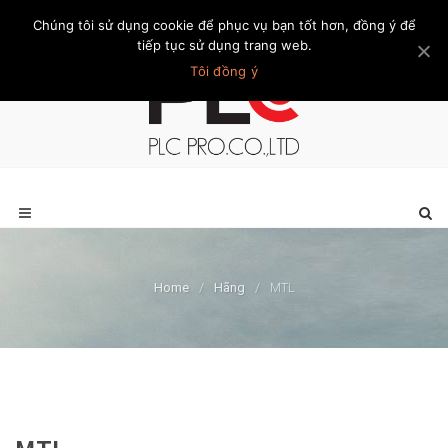
Chúng tôi sử dụng cookie để phục vụ bạn tốt hơn, đồng ý để
Trang chủ
Giới thiệu
Khách hàng
Liên hệ
Thành viên
tiếp tục sử dụng trang web.
Tôi đồng ý
Home
/
Hãng
/
MTL