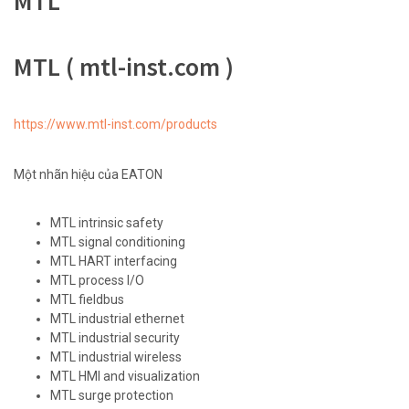
MTL
MTL ( mtl-inst.com )
https://www.mtl-inst.com/products
Một nhãn hiệu của EATON
MTL intrinsic safety
MTL signal conditioning
MTL HART interfacing
MTL process I/O
MTL fieldbus
MTL industrial ethernet
MTL industrial security
MTL industrial wireless
MTL HMI and visualization
MTL surge protection