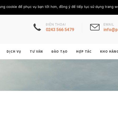
Thứ Năm, 6/8/202
THÀNH VIÊN
ụng cookie để phục vụ bạn tốt hơn, đồng ý để tiếp tục sử dụng trang w
ĐIỆN THOẠI
EMAIL
0243 566 5479
info@p
DỊCH VỤ
TƯ VẤN
ĐÀO TẠO
HỢP TÁC
KHO HÀN