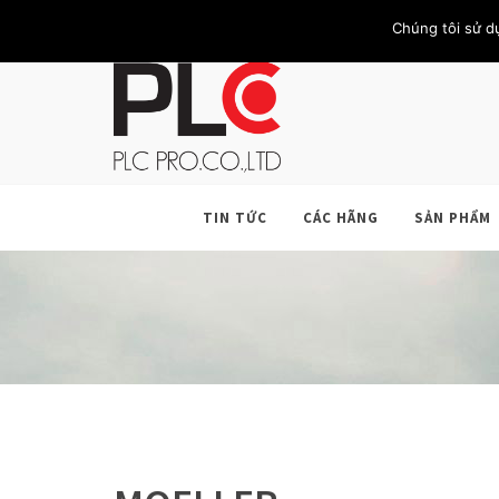
TRANG CHỦ
GIỚI THIỆU
KHÁCH HÀNG
LIÊN HỆ
Chúng tôi sử d
TIN TỨC
CÁC HÃNG
SẢN PHẨM