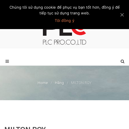
Chúng tôi sử dụng cookie để phục vụ bạn tốt hơn, đồng ý để
Trang chủ
Giới thiệu
Khách hàng
Liên hệ
Thành viên
tiếp tục sử dụng trang web.
Tôi đồng ý
Home
/
Hãng
/
MILTON ROY