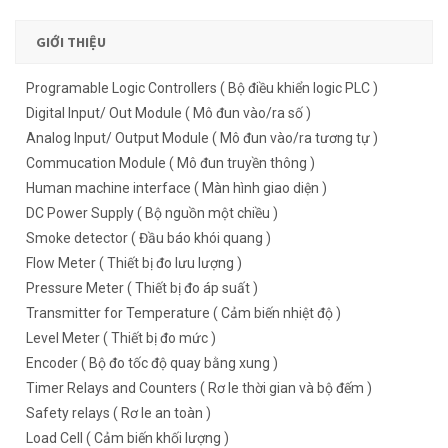
GIỚI THIỆU
Programable Logic Controllers ( Bộ điều khiển logic PLC )
Digital Input/ Out Module ( Mô đun vào/ra số )
Analog Input/ Output Module ( Mô đun vào/ra tương tự )
Commucation Module ( Mô đun truyền thông )
Human machine interface ( Màn hình giao diện )
DC Power Supply ( Bộ nguồn một chiều )
Smoke detector ( Đầu báo khói quang )
Flow Meter ( Thiết bị đo lưu lượng )
Pressure Meter ( Thiết bị đo áp suất )
Transmitter for Temperature ( Cảm biến nhiệt độ )
Level Meter ( Thiết bị đo mức )
Encoder ( Bộ đo tốc độ quay bằng xung )
Timer Relays and Counters ( Rơ le thời gian và bộ đếm )
Safety relays ( Rơ le an toàn )
Load Cell ( Cảm biến khối lượng )