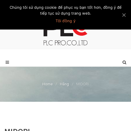
Chúng tôi sử dụng cookie để phục vụ bạn tốt hơn, đồng ý để
Trang chủ
Giới thiệu
Khách hàng
Liên hệ
Thành viên
tiếp tục sử dụng trang web.
Tôi đồng ý
Home
/
Hãng
/
MIDORI