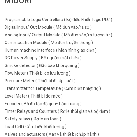
MIDORI
Programable Logic Controllers ( Bộ điều khiển logic PLC )
Digital Input/ Out Module ( Mô đun vào/ra số )
Analog Input/ Output Module ( Mô đun vào/ra tương tự )
Commucation Module ( Mô đun truyền thông )
Human machine interface ( Màn hình giao diện )
DC Power Supply ( Bộ nguồn một chiều )
Smoke detector ( Đầu báo khói quang )
Flow Meter ( Thiết bị đo lưu lượng )
Pressure Meter ( Thiết bị đo áp suất )
Transmitter for Temperature ( Cảm biến nhiệt độ )
Level Meter ( Thiết bị đo mức )
Encoder ( Bộ đo tốc độ quay bằng xung )
Timer Relays and Counters ( Rơ le thời gian và bộ đếm )
Safety relays ( Rơ le an toàn )
Load Cell ( Cảm biến khối lượng )
Valves and actuators ( Van và thiết bị chấp hành )