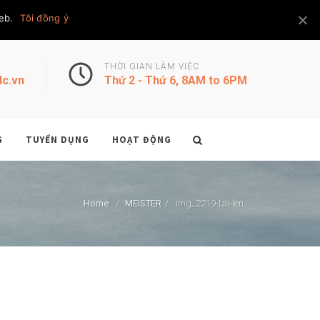
6
00
:
20
GMT+7
VIET NAM
eb.
Tôi đồng ý
Youtube
Facebook
Twitter
THỜI GIAN LÀM VIỆC
lc.vn
Thứ 2 - Thứ 6, 8AM to 6PM
G
TUYỂN DỤNG
HOẠT ĐỘNG
Home
/
MEISTER
/
img_2219-tai-len