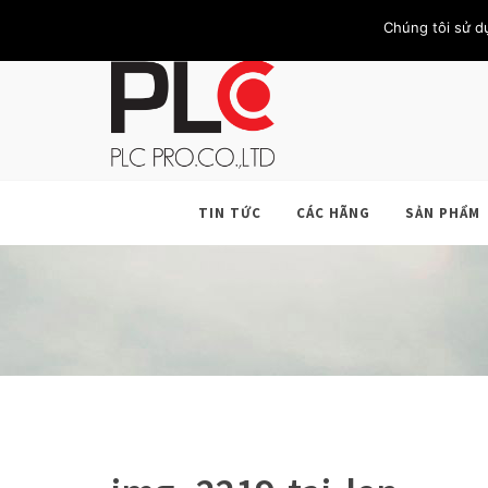
TRANG CHỦ
GIỚI THIỆU
KHÁCH HÀNG
LIÊN HỆ
Chúng tôi sử d
TIN TỨC
CÁC HÃNG
SẢN PHẨM