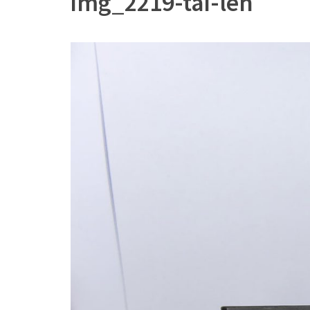
img_2219-tai-len