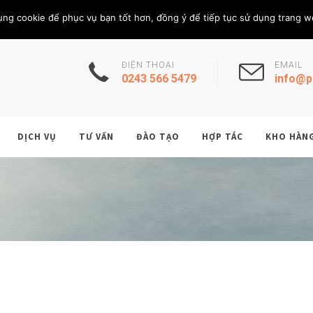
Thứ Năm, 6/8/202
THÀNH VIÊN
ụng cookie để phục vụ bạn tốt hơn, đồng ý để tiếp tục sử dụng trang w
ĐIỆN THOẠI
EMAIL
0243 566 5479
info@p
DỊCH VỤ
TƯ VẤN
ĐÀO TẠO
HỢP TÁC
KHO HÀN