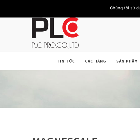
TRANG CHỦ
GIỚI THIỆU
KHÁCH HÀNG
LIÊN HỆ
Chúng tôi sử d
TIN TỨC
CÁC HÃNG
SẢN PHẨM