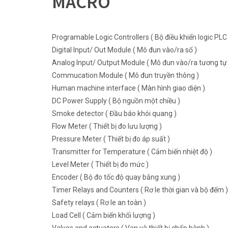
MACRO
Programable Logic Controllers ( Bộ điều khiển logic PLC 
Digital Input/ Out Module ( Mô đun vào/ra số )
Analog Input/ Output Module ( Mô đun vào/ra tương tự 
Commucation Module ( Mô đun truyền thông )
Human machine interface ( Màn hình giao diện )
DC Power Supply ( Bộ nguồn một chiều )
Smoke detector ( Đầu báo khói quang )
Flow Meter ( Thiết bị đo lưu lượng )
Pressure Meter ( Thiết bị đo áp suất )
Transmitter for Temperature ( Cảm biến nhiệt độ )
Level Meter ( Thiết bị đo mức )
Encoder ( Bộ đo tốc độ quay bằng xung )
Timer Relays and Counters ( Rơ le thời gian và bộ đếm )
Safety relays ( Rơ le an toàn )
Load Cell ( Cảm biến khối lượng )