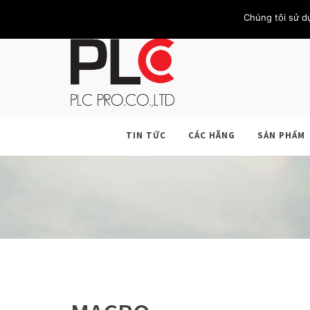
TRANG CHỦ
GIỚI THIỆU
KHÁCH HÀNG
LIÊN HỆ
Chúng tôi sử d
TIN TỨC
CÁC HÃNG
SẢN PHẨM