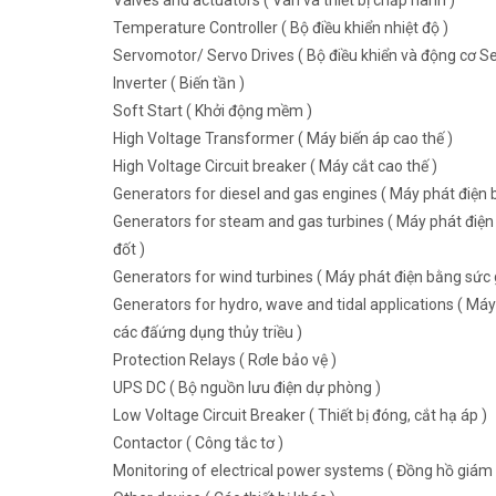
Valves and actuators ( Van và thiết bị chấp hành )
Temperature Controller ( Bộ điều khiển nhiệt độ )
Servomotor/ Servo Drives ( Bộ điều khiển và động cơ Se
Inverter ( Biến tần )
Soft Start ( Khởi động mềm )
High Voltage Transformer ( Máy biến áp cao thế )
High Voltage Circuit breaker ( Máy cắt cao thế )
Generators for diesel and gas engines ( Máy phát điện b
Generators for steam and gas turbines ( Máy phát điện 
đốt )
Generators for wind turbines ( Máy phát điện bằng sức g
Generators for hydro, wave and tidal applications ( Máy
các đấứng dụng thủy triều )
Protection Relays ( Rơle bảo vệ )
UPS DC ( Bộ nguồn lưu điện dự phòng )
Low Voltage Circuit Breaker ( Thiết bị đóng, cắt hạ áp )
Contactor ( Công tắc tơ )
Monitoring of electrical power systems ( Đồng hồ giám 