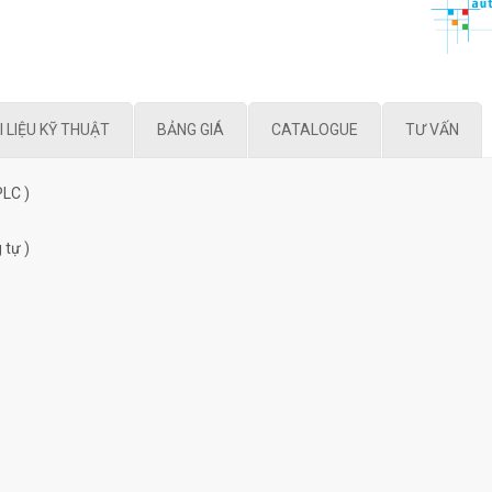
I LIỆU KỸ THUẬT
BẢNG GIÁ
CATALOGUE
TƯ VẤN
PLC )
 tự )