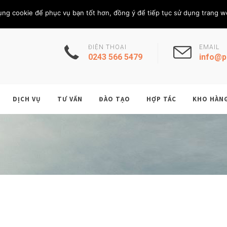
Thứ Sáu, 7/8/202
THÀNH VIÊN
ụng cookie để phục vụ bạn tốt hơn, đồng ý để tiếp tục sử dụng trang w
ĐIỆN THOẠI
EMAIL
0243 566 5479
info@p
DỊCH VỤ
TƯ VẤN
ĐÀO TẠO
HỢP TÁC
KHO HÀN