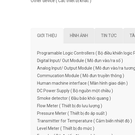
Other device ( Các thiết bị khác )
GIỚI THIỆU
HÌNH ẢNH
TIN TỨC
TÀ
Programable Logic Controllers ( Bộ điều khiển logic 
Digital Input/ Out Module ( Mô đun vào/ra số )
Analog Input/ Output Module ( Mô đun vào/ra tương
Commucation Module ( Mô đun truyền thông )
Human machine interface ( Màn hình giao diện )
DC Power Supply ( Bộ nguồn một chiều )
Smoke detector ( Đầu báo khói quang )
Flow Meter ( Thiết bị đo lưu lượng )
Pressure Meter ( Thiết bị đo áp suất )
Transmitter for Temperature ( Cảm biến nhiệt độ )
Level Meter ( Thiết bị đo mức )