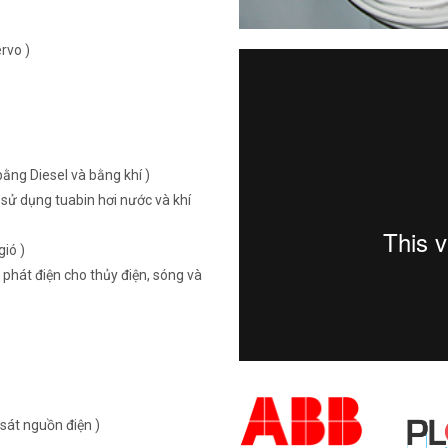
rvo )
ằng Diesel và bằng khí )
sử dụng tuabin hơi nước và khí
ió )
 phát điện cho thủy điện, sóng và
sát nguồn điện )