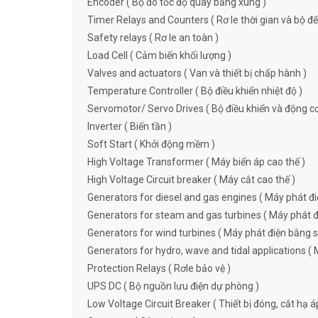
Encoder ( Bộ đo tốc độ quay bằng xung )
Timer Relays and Counters ( Rơ le thời gian và bộ đ
Safety relays ( Rơ le an toàn )
Load Cell ( Cảm biến khối lượng )
Valves and actuators ( Van và thiết bị chấp hành )
Temperature Controller ( Bộ điều khiển nhiệt độ )
Servomotor/ Servo Drives ( Bộ điều khiển và động c
Inverter ( Biến tần )
Soft Start ( Khởi động mềm )
High Voltage Transformer ( Máy biến áp cao thế )
High Voltage Circuit breaker ( Máy cắt cao thế )
Generators for diesel and gas engines ( Máy phát đi
Generators for steam and gas turbines ( Máy phát đi
Generators for wind turbines ( Máy phát điện bằng s
Generators for hydro, wave and tidal applications ( 
Protection Relays ( Rơle bảo vệ )
UPS DC ( Bộ nguồn lưu điện dự phòng )
Low Voltage Circuit Breaker ( Thiết bị đóng, cắt hạ á