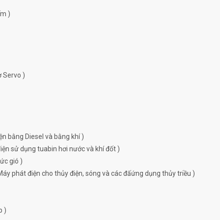
ếm )
ơ Servo )
ện bằng Diesel và bằng khí )
ện sử dụng tuabin hơi nước và khí đốt )
ức gió )
Máy phát điện cho thủy điện, sóng và các đấứng dụng thủy triều )
p )