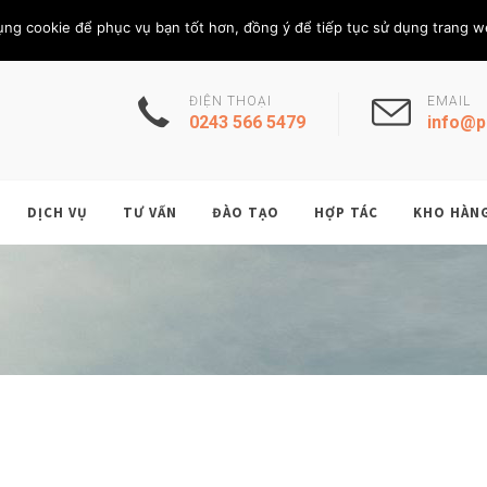
Thứ Bảy, 8/8/202
THÀNH VIÊN
ụng cookie để phục vụ bạn tốt hơn, đồng ý để tiếp tục sử dụng trang w
ĐIỆN THOẠI
EMAIL
0243 566 5479
info@p
DỊCH VỤ
TƯ VẤN
ĐÀO TẠO
HỢP TÁC
KHO HÀN