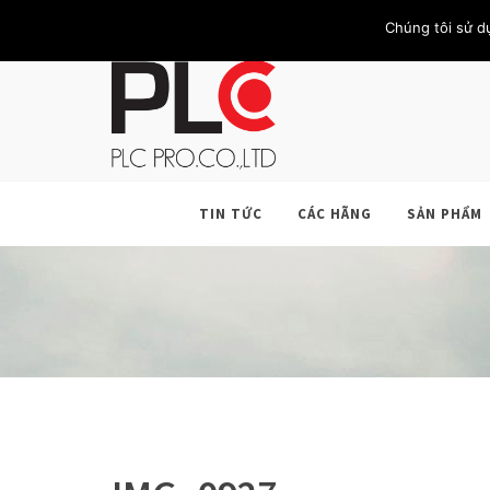
TRANG CHỦ
GIỚI THIỆU
KHÁCH HÀNG
LIÊN HỆ
Chúng tôi sử d
TIN TỨC
CÁC HÃNG
SẢN PHẨM