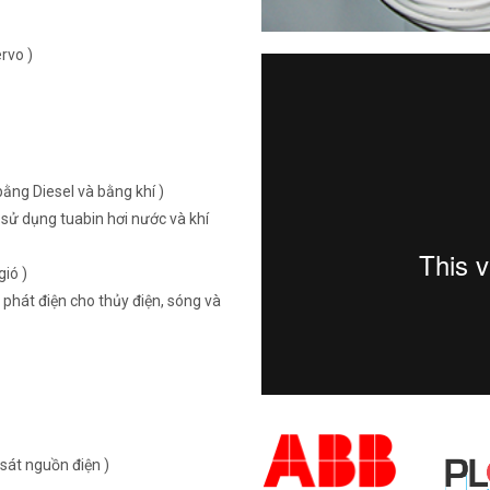
rvo )
ằng Diesel và bằng khí )
sử dụng tuabin hơi nước và khí
ió )
 phát điện cho thủy điện, sóng và
sát nguồn điện )