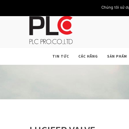
TRANG CHỦ
GIỚI THIỆU
KHÁCH HÀNG
LIÊN HỆ
Chúng tôi sử d
TIN TỨC
CÁC HÃNG
SẢN PHẨM