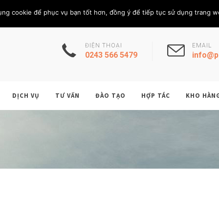
Chủ Nhật, 9/8/202
THÀNH VIÊN
ụng cookie để phục vụ bạn tốt hơn, đồng ý để tiếp tục sử dụng trang w
ĐIỆN THOẠI
EMAIL
0243 566 5479
info@p
DỊCH VỤ
TƯ VẤN
ĐÀO TẠO
HỢP TÁC
KHO HÀN