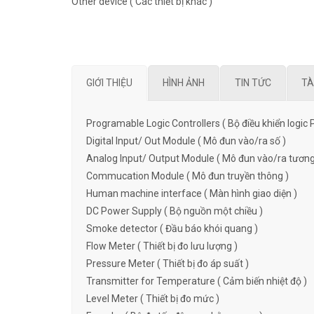
Other device ( Các thiết bị khác )
GIỚI THIỆU
HÌNH ẢNH
TIN TỨC
TÀ
Programable Logic Controllers ( Bộ điều khiển logic 
Digital Input/ Out Module ( Mô đun vào/ra số )
Analog Input/ Output Module ( Mô đun vào/ra tương
Commucation Module ( Mô đun truyền thông )
Human machine interface ( Màn hình giao diện )
DC Power Supply ( Bộ nguồn một chiều )
Smoke detector ( Đầu báo khói quang )
Flow Meter ( Thiết bị đo lưu lượng )
Pressure Meter ( Thiết bị đo áp suất )
Transmitter for Temperature ( Cảm biến nhiệt độ )
Level Meter ( Thiết bị đo mức )