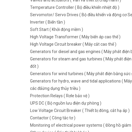
Valves and actuators ( Van và thiết bị chấp hành )
Temperature Controller ( Bộ điều khiển nhiệt độ )
Servomotor/ Servo Drives ( Bộ điều khiển và động cơ Se
Inverter ( Biến tần )
Soft Start ( Khởi động mềm )
High Voltage Transformer ( Máy biến áp cao thế )
High Voltage Circuit breaker ( Máy cắt cao thế )
Generators for diesel and gas engines ( Máy phát điện b
Generators for steam and gas turbines ( Máy phát điện 
đốt )
Generators for wind turbines ( Máy phát điện bằng sức g
Generators for hydro, wave and tidal applications ( Máy
các đấứng dụng thủy triều )
Protection Relays ( Rơle bảo vệ )
UPS DC ( Bộ nguồn lưu điện dự phòng )
Low Voltage Circuit Breaker ( Thiết bị đóng, cắt hạ áp )
Contactor ( Công tắc tơ )
Monitoring of electrical power systems ( Đồng hồ giám 