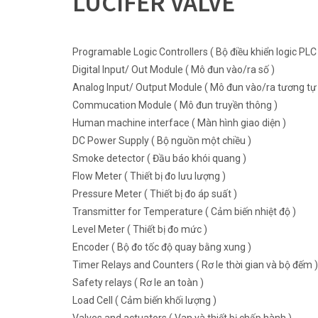
LUCIFER VALVE
Programable Logic Controllers ( Bộ điều khiển logic PLC 
Digital Input/ Out Module ( Mô đun vào/ra số )
Analog Input/ Output Module ( Mô đun vào/ra tương tự 
Commucation Module ( Mô đun truyền thông )
Human machine interface ( Màn hình giao diện )
DC Power Supply ( Bộ nguồn một chiều )
Smoke detector ( Đầu báo khói quang )
Flow Meter ( Thiết bị đo lưu lượng )
Pressure Meter ( Thiết bị đo áp suất )
Transmitter for Temperature ( Cảm biến nhiệt độ )
Level Meter ( Thiết bị đo mức )
Encoder ( Bộ đo tốc độ quay bằng xung )
Timer Relays and Counters ( Rơ le thời gian và bộ đếm )
Safety relays ( Rơ le an toàn )
Load Cell ( Cảm biến khối lượng )