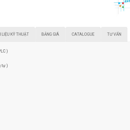
I LIỆU KỸ THUẬT
BẢNG GIÁ
CATALOGUE
TƯ VẤN
PLC )
 tự )