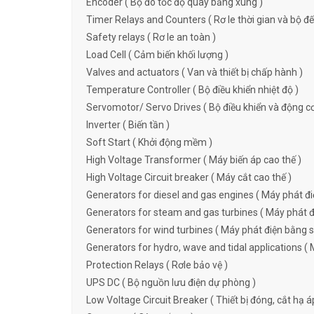
Encoder ( Bộ đo tốc độ quay bằng xung )
Timer Relays and Counters ( Rơ le thời gian và bộ đ
Safety relays ( Rơ le an toàn )
Load Cell ( Cảm biến khối lượng )
Valves and actuators ( Van và thiết bị chấp hành )
Temperature Controller ( Bộ điều khiển nhiệt độ )
Servomotor/ Servo Drives ( Bộ điều khiển và động c
Inverter ( Biến tần )
Soft Start ( Khởi động mềm )
High Voltage Transformer ( Máy biến áp cao thế )
High Voltage Circuit breaker ( Máy cắt cao thế )
Generators for diesel and gas engines ( Máy phát đi
Generators for steam and gas turbines ( Máy phát đi
Generators for wind turbines ( Máy phát điện bằng s
Generators for hydro, wave and tidal applications ( 
Protection Relays ( Rơle bảo vệ )
UPS DC ( Bộ nguồn lưu điện dự phòng )
Low Voltage Circuit Breaker ( Thiết bị đóng, cắt hạ á