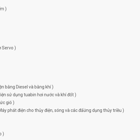
ếm )
ơ Servo )
ện bằng Diesel và bằng khí )
ện sử dụng tuabin hơi nước và khí đốt )
ức gió )
Máy phát điện cho thủy điện, sóng và các đấứng dụng thủy triều )
p )