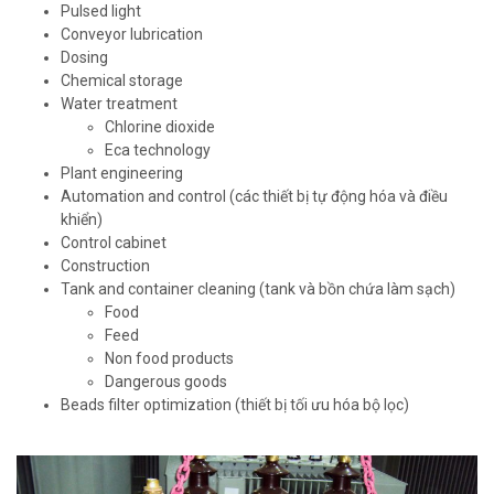
Pulsed light
Conveyor lubrication
Dosing
Chemical storage
Water treatment
Chlorine dioxide
Eca technology
Plant engineering
Automation and control (các thiết bị tự động hóa và điều
khiển)
Control cabinet
Construction
Tank and container cleaning (tank và bồn chứa làm sạch)
Food
Feed
Non food products
Dangerous goods
Beads filter optimization (thiết bị tối ưu hóa bộ lọc)