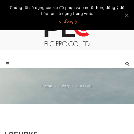
Chúng tôi sử dụng cookie để phục vụ bạn tốt hơn, đồng ý để
Trang chủ
Giới thiệu
Khách hàng
Liên hệ
Thành viên
tiếp tục sử dụng trang web.
Tôi đồng ý
Home
/
Hãng
/
LOEHRKE