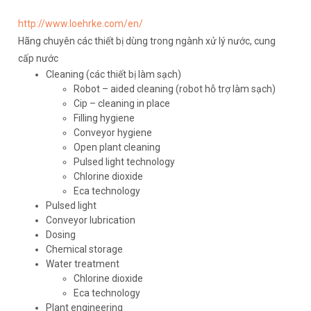
http://www.loehrke.com/en/
Hãng chuyên các thiết bị dùng trong ngành xử lý nước, cung
cấp nước
Cleaning (các thiết bị làm sạch)
Robot – aided cleaning (robot hỗ trợ làm sạch)
Cip – cleaning in place
Filling hygiene
Conveyor hygiene
Open plant cleaning
Pulsed light technology
Chlorine dioxide
Eca technology
Pulsed light
Conveyor lubrication
Dosing
Chemical storage
Water treatment
Chlorine dioxide
Eca technology
Plant engineering