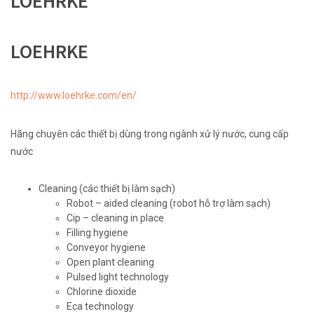
LOEHRKE
LOEHRKE
http://www.loehrke.com/en/
Hãng chuyên các thiết bị dùng trong ngành xử lý nước, cung cấp
nước
Cleaning (các thiết bị làm sạch)
Robot – aided cleaning (robot hỗ trợ làm sạch)
Cip – cleaning in place
Filling hygiene
Conveyor hygiene
Open plant cleaning
Pulsed light technology
Chlorine dioxide
Eca technology