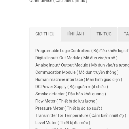
Other device ( Các thiết bị khác )
GIỚI THIỆU
HÌNH ẢNH
TIN TỨC
TÀ
Programable Logic Controllers ( Bộ điều khiển logic 
Digital Input/ Out Module ( Mô đun vào/ra số )
Analog Input/ Output Module ( Mô đun vào/ra tương
Commucation Module ( Mô đun truyền thông )
Human machine interface ( Màn hình giao diện )
DC Power Supply ( Bộ nguồn một chiều )
Smoke detector ( Đầu báo khói quang )
Flow Meter ( Thiết bị đo lưu lượng )
Pressure Meter ( Thiết bị đo áp suất )
Transmitter for Temperature ( Cảm biến nhiệt độ )
Level Meter ( Thiết bị đo mức )