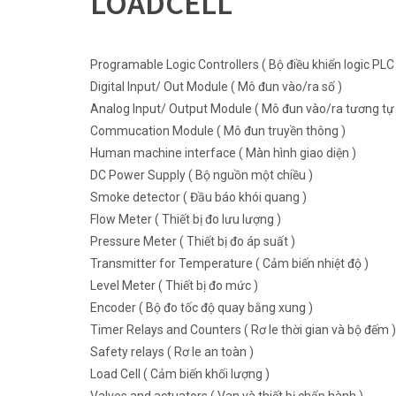
LOADCELL
Programable Logic Controllers ( Bộ điều khiển logic PLC 
Digital Input/ Out Module ( Mô đun vào/ra số )
Analog Input/ Output Module ( Mô đun vào/ra tương tự 
Commucation Module ( Mô đun truyền thông )
Human machine interface ( Màn hình giao diện )
DC Power Supply ( Bộ nguồn một chiều )
Smoke detector ( Đầu báo khói quang )
Flow Meter ( Thiết bị đo lưu lượng )
Pressure Meter ( Thiết bị đo áp suất )
Transmitter for Temperature ( Cảm biến nhiệt độ )
Level Meter ( Thiết bị đo mức )
Encoder ( Bộ đo tốc độ quay bằng xung )
Timer Relays and Counters ( Rơ le thời gian và bộ đếm )
Safety relays ( Rơ le an toàn )
Load Cell ( Cảm biến khối lượng )