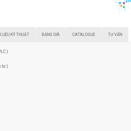
I LIỆU KỸ THUẬT
BẢNG GIÁ
CATALOGUE
TƯ VẤN
PLC )
 tự )