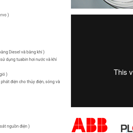
rvo )
ằng Diesel và bằng khí )
sử dụng tuabin hơi nước và khí
ió )
 phát điện cho thủy điện, sóng và
sát nguồn điện )