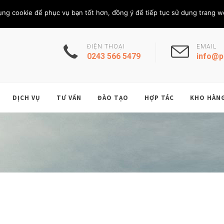
Thứ Năm, 6/8/202
THÀNH VIÊN
ụng cookie để phục vụ bạn tốt hơn, đồng ý để tiếp tục sử dụng trang w
ĐIỆN THOẠI
EMAIL
0243 566 5479
info@p
DỊCH VỤ
TƯ VẤN
ĐÀO TẠO
HỢP TÁC
KHO HÀN