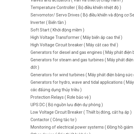
Valves and actuators ( Van và thiết bị chấp hành )
Temperature Controller ( Bộ điều khiển nhiệt độ )
Servomotor/ Servo Drives ( Bộ điều khiển và động cơ Se
Inverter ( Biến tần )
Soft Start ( Khởi động mềm )
High Voltage Transformer ( Máy biến áp cao thế )
High Voltage Circuit breaker ( Máy cắt cao thế )
Generators for diesel and gas engines ( Máy phát điện b
Generators for steam and gas turbines ( Máy phát điện 
đốt )
Generators for wind turbines ( Máy phát điện bằng sức g
Generators for hydro, wave and tidal applications ( Máy
các đấứng dụng thủy triều )
Protection Relays ( Rơle bảo vệ )
UPS DC ( Bộ nguồn lưu điện dự phòng )
Low Voltage Circuit Breaker ( Thiết bị đóng, cắt hạ áp )
Contactor ( Công tắc tơ )
Monitoring of electrical power systems ( Đồng hồ giám 