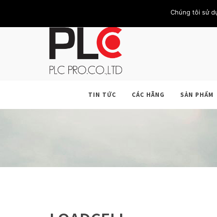
TRANG CHỦ
GIỚI THIỆU
KHÁCH HÀNG
LIÊN HỆ
Chúng tôi sử d
TIN TỨC
CÁC HÃNG
SẢN PHẨM