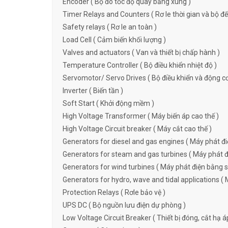
Encoder ( Bộ đo tốc độ quay bằng xung )
Timer Relays and Counters ( Rơ le thời gian và bộ đ
Safety relays ( Rơ le an toàn )
Load Cell ( Cảm biến khối lượng )
Valves and actuators ( Van và thiết bị chấp hành )
Temperature Controller ( Bộ điều khiển nhiệt độ )
Servomotor/ Servo Drives ( Bộ điều khiển và động c
Inverter ( Biến tần )
Soft Start ( Khởi động mềm )
High Voltage Transformer ( Máy biến áp cao thế )
High Voltage Circuit breaker ( Máy cắt cao thế )
Generators for diesel and gas engines ( Máy phát đi
Generators for steam and gas turbines ( Máy phát đi
Generators for wind turbines ( Máy phát điện bằng s
Generators for hydro, wave and tidal applications ( 
Protection Relays ( Rơle bảo vệ )
UPS DC ( Bộ nguồn lưu điện dự phòng )
Low Voltage Circuit Breaker ( Thiết bị đóng, cắt hạ á