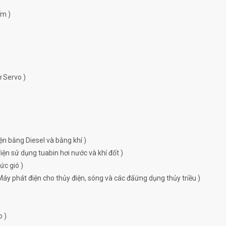
ếm )
ơ Servo )
ện bằng Diesel và bằng khí )
ện sử dụng tuabin hơi nước và khí đốt )
ức gió )
Máy phát điện cho thủy điện, sóng và các đấứng dụng thủy triều )
p )