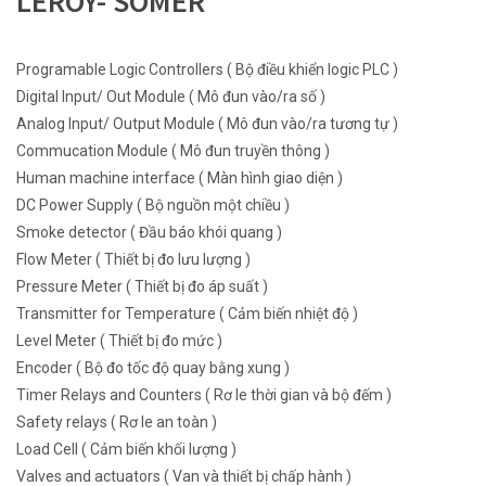
LEROY- SOMER
Programable Logic Controllers ( Bộ điều khiển logic PLC )
Digital Input/ Out Module ( Mô đun vào/ra số )
Analog Input/ Output Module ( Mô đun vào/ra tương tự )
Commucation Module ( Mô đun truyền thông )
Human machine interface ( Màn hình giao diện )
DC Power Supply ( Bộ nguồn một chiều )
Smoke detector ( Đầu báo khói quang )
Flow Meter ( Thiết bị đo lưu lượng )
Pressure Meter ( Thiết bị đo áp suất )
Transmitter for Temperature ( Cảm biến nhiệt độ )
Level Meter ( Thiết bị đo mức )
Encoder ( Bộ đo tốc độ quay bằng xung )
Timer Relays and Counters ( Rơ le thời gian và bộ đếm )
Safety relays ( Rơ le an toàn )
Load Cell ( Cảm biến khối lượng )
Valves and actuators ( Van và thiết bị chấp hành )