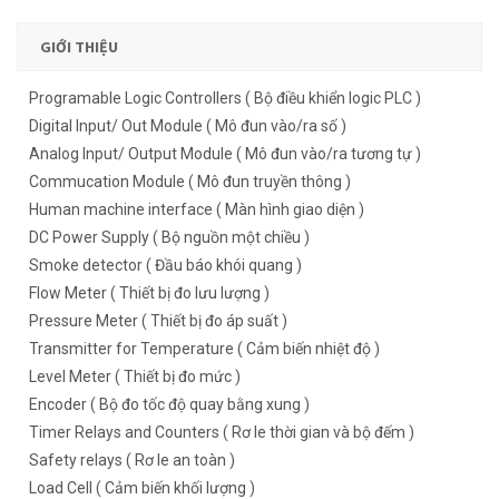
GIỚI THIỆU
Programable Logic Controllers ( Bộ điều khiển logic PLC )
Digital Input/ Out Module ( Mô đun vào/ra số )
Analog Input/ Output Module ( Mô đun vào/ra tương tự )
Commucation Module ( Mô đun truyền thông )
Human machine interface ( Màn hình giao diện )
DC Power Supply ( Bộ nguồn một chiều )
Smoke detector ( Đầu báo khói quang )
Flow Meter ( Thiết bị đo lưu lượng )
Pressure Meter ( Thiết bị đo áp suất )
Transmitter for Temperature ( Cảm biến nhiệt độ )
Level Meter ( Thiết bị đo mức )
Encoder ( Bộ đo tốc độ quay bằng xung )
Timer Relays and Counters ( Rơ le thời gian và bộ đếm )
Safety relays ( Rơ le an toàn )
Load Cell ( Cảm biến khối lượng )