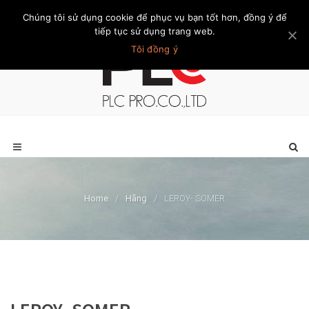
Chúng tôi sử dụng cookie để phục vụ bạn tốt hơn, đồng ý để
Trang chủ
Giới thiệu
Khách hàng
Liên hệ
Thành viên
tiếp tục sử dụng trang web.
Tôi đồng ý
Home
/
Hãng
/
LEROY- SOMER