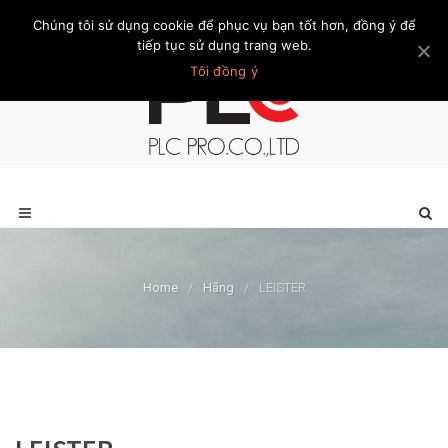
Chúng tôi sử dụng cookie để phục vụ bạn tốt hơn, đồng ý để
Trang chủ
Giới thiệu
Khách hàng
Liên hệ
Thành viên
tiếp tục sử dụng trang web.
Tôi đồng ý
Home
/
Hãng
/
LEISTER