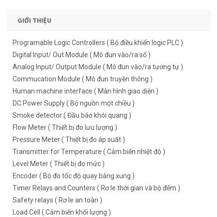
GIỚI THIỆU
Programable Logic Controllers ( Bộ điều khiển logic PLC )
Digital Input/ Out Module ( Mô đun vào/ra số )
Analog Input/ Output Module ( Mô đun vào/ra tương tự )
Commucation Module ( Mô đun truyền thông )
Human machine interface ( Màn hình giao diện )
DC Power Supply ( Bộ nguồn một chiều )
Smoke detector ( Đầu báo khói quang )
Flow Meter ( Thiết bị đo lưu lượng )
Pressure Meter ( Thiết bị đo áp suất )
Transmitter for Temperature ( Cảm biến nhiệt độ )
Level Meter ( Thiết bị đo mức )
Encoder ( Bộ đo tốc độ quay bằng xung )
Timer Relays and Counters ( Rơ le thời gian và bộ đếm )
Safety relays ( Rơ le an toàn )
Load Cell ( Cảm biến khối lượng )