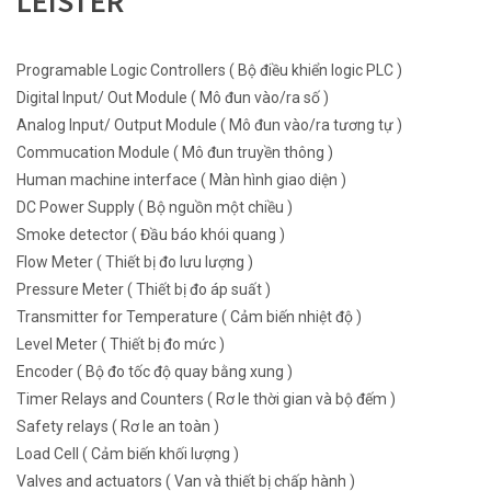
LEISTER
Programable Logic Controllers ( Bộ điều khiển logic PLC )
Digital Input/ Out Module ( Mô đun vào/ra số )
Analog Input/ Output Module ( Mô đun vào/ra tương tự )
Commucation Module ( Mô đun truyền thông )
Human machine interface ( Màn hình giao diện )
DC Power Supply ( Bộ nguồn một chiều )
Smoke detector ( Đầu báo khói quang )
Flow Meter ( Thiết bị đo lưu lượng )
Pressure Meter ( Thiết bị đo áp suất )
Transmitter for Temperature ( Cảm biến nhiệt độ )
Level Meter ( Thiết bị đo mức )
Encoder ( Bộ đo tốc độ quay bằng xung )
Timer Relays and Counters ( Rơ le thời gian và bộ đếm )
Safety relays ( Rơ le an toàn )
Load Cell ( Cảm biến khối lượng )
Valves and actuators ( Van và thiết bị chấp hành )