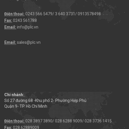
Điện thoại:
0243 566 5479/ 3 640 3731/ 0913578498
Fax:
0243 561788
Email:
info@plc.vn
Email:
sales@plc.vn
Chi nhánh:
Số 27 đường 68 -Khu phố 2- Phường Hiệp Phú
Quận 9- TP. Hồ Chí Minh
Điện thoại:
028 3897 3890/ 028 6288 9009/ 028 3736 1415
Fax:
028.62889009