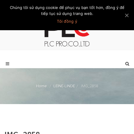
Chúng tôi sử dụng cookie để phục vụ bạn tốt hơn, đồng ý để
Trang chủ
Giới thiệu
Khách hàng
Liên hệ
Thành viên
tiếp tục sử dụng trang web.
Tôi đồng ý
Home
/
LEINE-LINDE
/
IMG_2858