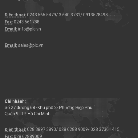
Điện thoại:
0243 566 5479/ 3 640 3731/ 0913578498
Fax:
0243 561788
Email:
info@plc.vn
Email:
sales@plc.vn
Chi nhánh:
Số 27 đường 68 -Khu phố 2- Phường Hiệp Phú
Quận 9- TP. Hồ Chí Minh
Điện thoại:
028 3897 3890/ 028 6288 9009/ 028 3736 1415
Fax:
028.62889009