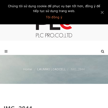
Chúng tôi sử dụng cookie để phục vụ bạn tốt hơn, đồng ý để
Trang chủ
Giới thiệu
Khách hàng
Liên hệ
Thành viên
tiếp tục sử dụng trang web.
Tôi đồng ý
Home
/
LAUMAS LOADCELL
/
IMG_2844