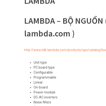
LAMBDA
LAMBDA – BỘ NGUỔN (
lambda.com )
http://www.tdk-lambda.com/products/sps/catalog/bo
Unit type
PC board type
Configurable
Programmable
Linear
On-board
Power module
DC-AC inverters
Noise filters