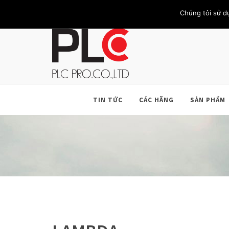
TRANG CHỦ
GIỚI THIỆU
KHÁCH HÀNG
LIÊN HỆ
Chúng tôi sử d
TIN TỨC
CÁC HÃNG
SẢN PHẨM