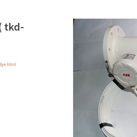
 tkd-
dye.html