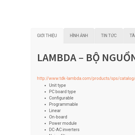
GIỚI THIỆU
HÌNH ẢNH
TIN TỨC
TÀ
LAMBDA – BỘ NGUỔN 
http://www.tdk-lambda.com/products/sps/catalog
Unit type
PC board type
Configurable
Programmable
Linear
On-board
Power module
DC-AC inverters