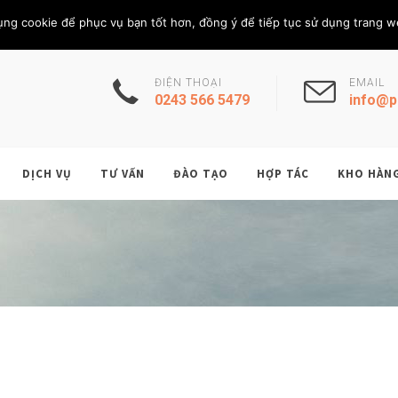
Thứ Tư, 5/8/202
THÀNH VIÊN
ụng cookie để phục vụ bạn tốt hơn, đồng ý để tiếp tục sử dụng trang w
ĐIỆN THOẠI
EMAIL
0243 566 5479
info@p
DỊCH VỤ
TƯ VẤN
ĐÀO TẠO
HỢP TÁC
KHO HÀN