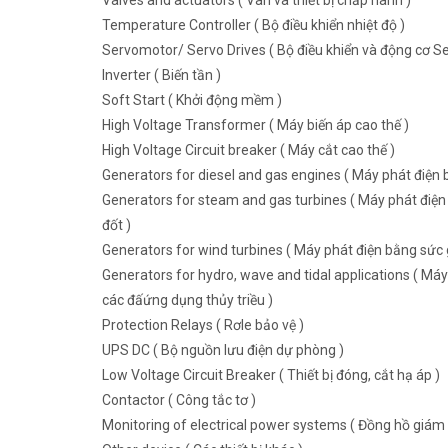
Valves and actuators ( Van và thiết bị chấp hành )
Temperature Controller ( Bộ điều khiển nhiệt độ )
Servomotor/ Servo Drives ( Bộ điều khiển và động cơ Se
Inverter ( Biến tần )
Soft Start ( Khởi động mềm )
High Voltage Transformer ( Máy biến áp cao thế )
High Voltage Circuit breaker ( Máy cắt cao thế )
Generators for diesel and gas engines ( Máy phát điện b
Generators for steam and gas turbines ( Máy phát điện 
đốt )
Generators for wind turbines ( Máy phát điện bằng sức g
Generators for hydro, wave and tidal applications ( Máy
các đấứng dụng thủy triều )
Protection Relays ( Rơle bảo vệ )
UPS DC ( Bộ nguồn lưu điện dự phòng )
Low Voltage Circuit Breaker ( Thiết bị đóng, cắt hạ áp )
Contactor ( Công tắc tơ )
Monitoring of electrical power systems ( Đồng hồ giám 