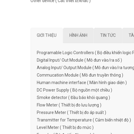
Other device ( Các thiết bị khác )
GIỚI THIỆU
HÌNH ẢNH
TIN TỨC
TÀ
Programable Logic Controllers ( Bộ điều khiển logic 
Digital Input/ Out Module ( Mô đun vào/ra số )
Analog Input/ Output Module ( Mô đun vào/ra tương
Commucation Module ( Mô đun truyền thông )
Human machine interface ( Màn hình giao diện )
DC Power Supply ( Bộ nguồn một chiều )
Smoke detector ( Đầu báo khói quang )
Flow Meter ( Thiết bị đo lưu lượng )
Pressure Meter ( Thiết bị đo áp suất )
Transmitter for Temperature ( Cảm biến nhiệt độ )
Level Meter ( Thiết bị đo mức )