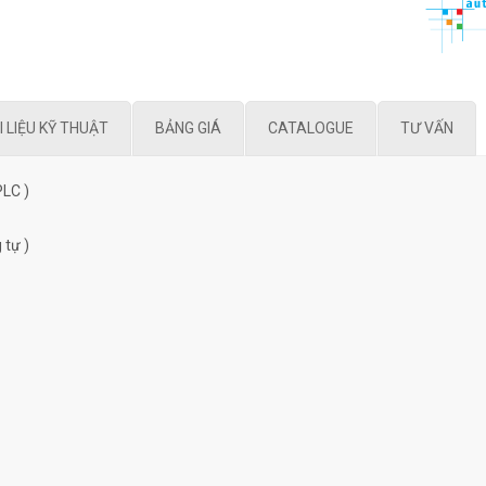
I LIỆU KỸ THUẬT
BẢNG GIÁ
CATALOGUE
TƯ VẤN
PLC )
 tự )