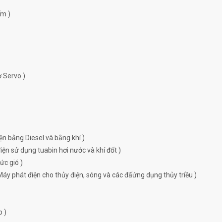
ếm )
ơ Servo )
ện bằng Diesel và bằng khí )
ện sử dụng tuabin hơi nước và khí đốt )
ức gió )
Máy phát điện cho thủy điện, sóng và các đấứng dụng thủy triều )
p )