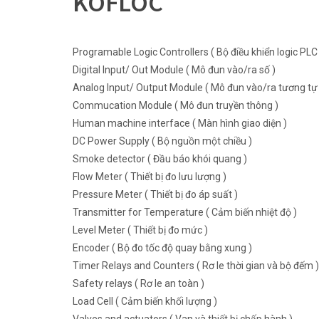
KOFLOC
Programable Logic Controllers ( Bộ điều khiển logic PLC 
Digital Input/ Out Module ( Mô đun vào/ra số )
Analog Input/ Output Module ( Mô đun vào/ra tương tự 
Commucation Module ( Mô đun truyền thông )
Human machine interface ( Màn hình giao diện )
DC Power Supply ( Bộ nguồn một chiều )
Smoke detector ( Đầu báo khói quang )
Flow Meter ( Thiết bị đo lưu lượng )
Pressure Meter ( Thiết bị đo áp suất )
Transmitter for Temperature ( Cảm biến nhiệt độ )
Level Meter ( Thiết bị đo mức )
Encoder ( Bộ đo tốc độ quay bằng xung )
Timer Relays and Counters ( Rơ le thời gian và bộ đếm )
Safety relays ( Rơ le an toàn )
Load Cell ( Cảm biến khối lượng )