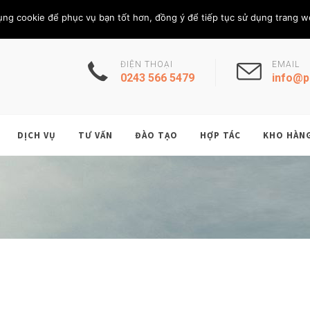
Thứ Năm, 6/8/202
THÀNH VIÊN
ụng cookie để phục vụ bạn tốt hơn, đồng ý để tiếp tục sử dụng trang w
ĐIỆN THOẠI
EMAIL
0243 566 5479
info@p
DỊCH VỤ
TƯ VẤN
ĐÀO TẠO
HỢP TÁC
KHO HÀN