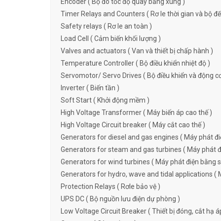
Encoder ( Bộ đo tốc độ quay bằng xung )
Timer Relays and Counters ( Rơ le thời gian và bộ đ
Safety relays ( Rơ le an toàn )
Load Cell ( Cảm biến khối lượng )
Valves and actuators ( Van và thiết bị chấp hành )
Temperature Controller ( Bộ điều khiển nhiệt độ )
Servomotor/ Servo Drives ( Bộ điều khiển và động c
Inverter ( Biến tần )
Soft Start ( Khởi động mềm )
High Voltage Transformer ( Máy biến áp cao thế )
High Voltage Circuit breaker ( Máy cắt cao thế )
Generators for diesel and gas engines ( Máy phát đi
Generators for steam and gas turbines ( Máy phát đi
Generators for wind turbines ( Máy phát điện bằng s
Generators for hydro, wave and tidal applications ( 
Protection Relays ( Rơle bảo vệ )
UPS DC ( Bộ nguồn lưu điện dự phòng )
Low Voltage Circuit Breaker ( Thiết bị đóng, cắt hạ á