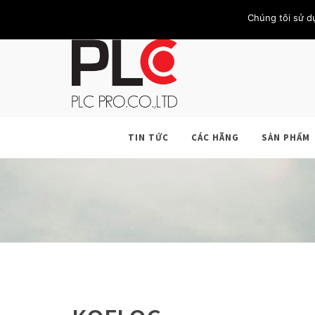
TRANG CHỦ
GIỚI THIỆU
KHÁCH HÀNG
LIÊN HỆ
Chúng tôi sử d
TIN TỨC
CÁC HÃNG
SẢN PHẨM