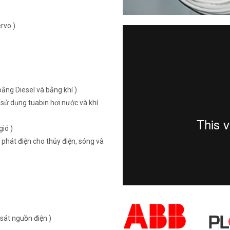
rvo )
ằng Diesel và bằng khí )
sử dụng tuabin hơi nước và khí
ió )
 phát điện cho thủy điện, sóng và
sát nguồn điện )