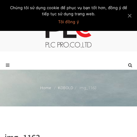
Chúng tôi sử dụng cookie để phục vụ bạn tốt hơn, đồng ý để
Trang chủ
Giới thiệu
Khách hàng
Liên hệ
Thành viên
tiếp tục sử dụng trang web.
Tôi đồng ý
Home
/
KOBOLD
/
img_1163