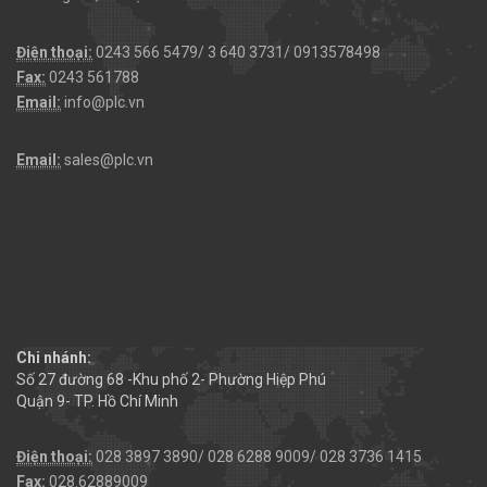
Điện thoại:
0243 566 5479/ 3 640 3731/ 0913578498
Fax:
0243 561788
Email:
info@plc.vn
Email:
sales@plc.vn
Chi nhánh:
Số 27 đường 68 -Khu phố 2- Phường Hiệp Phú
Quận 9- TP. Hồ Chí Minh
Điện thoại:
028 3897 3890/ 028 6288 9009/ 028 3736 1415
Fax:
028.62889009