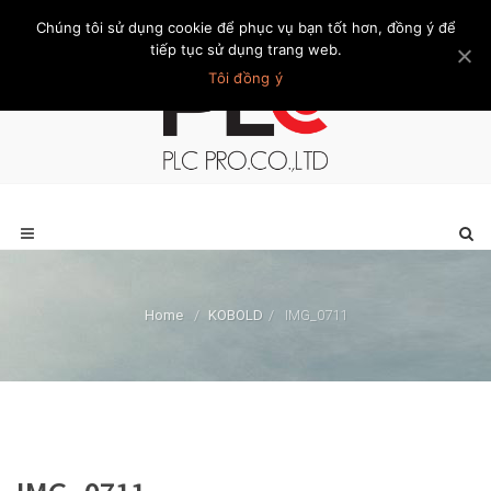
Chúng tôi sử dụng cookie để phục vụ bạn tốt hơn, đồng ý để
Trang chủ
Giới thiệu
Khách hàng
Liên hệ
Thành viên
tiếp tục sử dụng trang web.
Tôi đồng ý
Home
/
KOBOLD
/
IMG_0711