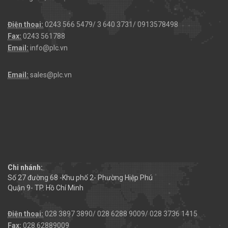
Điện thoại:
0243 566 5479/ 3 640 3731/ 0913578498
Fax:
0243 561788
Email:
info@plc.vn
Email:
sales@plc.vn
Chi nhánh:
Số 27 đường 68 -Khu phố 2- Phường Hiệp Phú
Quận 9- TP. Hồ Chí Minh
Điện thoại:
028 3897 3890/ 028 6288 9009/ 028 3736 1415
Fax:
028.62889009