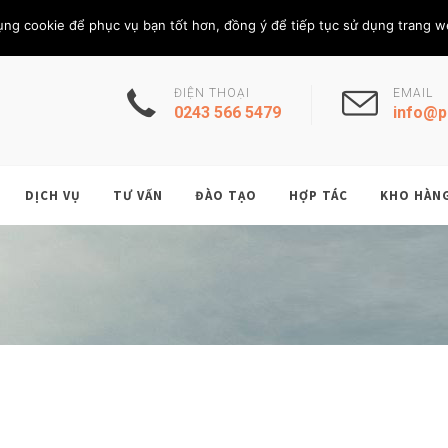
Thứ Năm, 6/8/202
THÀNH VIÊN
ụng cookie để phục vụ bạn tốt hơn, đồng ý để tiếp tục sử dụng trang w
ĐIỆN THOẠI
EMAIL
0243 566 5479
info@p
DỊCH VỤ
TƯ VẤN
ĐÀO TẠO
HỢP TÁC
KHO HÀN