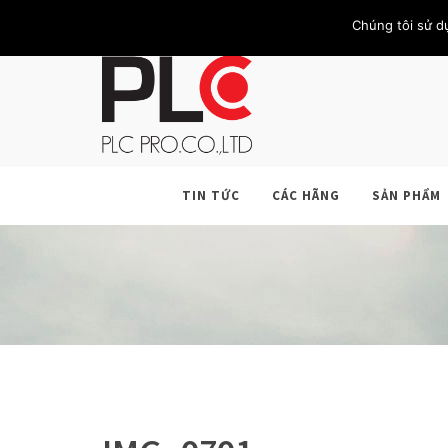
TRANG CHỦ
GIỚI THIỆU
KHÁCH HÀNG
LIÊN HỆ
Chúng tôi sử d
TIN TỨC
CÁC HÃNG
SẢN PHẨM