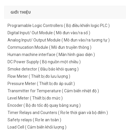
GIỚI THIỆU
Programable Logic Controllers ( Bộ điều khiển logic PLC )
Digital Input/ Out Module ( Mô đun vào/ra số )
Analog Input/ Output Module ( Mô đun vào/ra tương tự )
Commucation Module ( Mô đun truyền thông )
Human machine interface ( Màn hình giao diện )
DC Power Supply ( Bộ nguồn một chiều )
Smoke detector ( Đầu báo khói quang )
Flow Meter ( Thiết bị đo lưu lượng )
Pressure Meter ( Thiết bị đo áp suất )
Transmitter for Temperature ( Cảm biến nhiệt độ )
Level Meter ( Thiết bị đo mức )
Encoder ( Bộ đo tốc độ quay bằng xung )
Timer Relays and Counters ( Rơ le thời gian và bộ đếm )
Safety relays ( Rơ le an toàn )
Load Cell ( Cảm biến khối lượng )