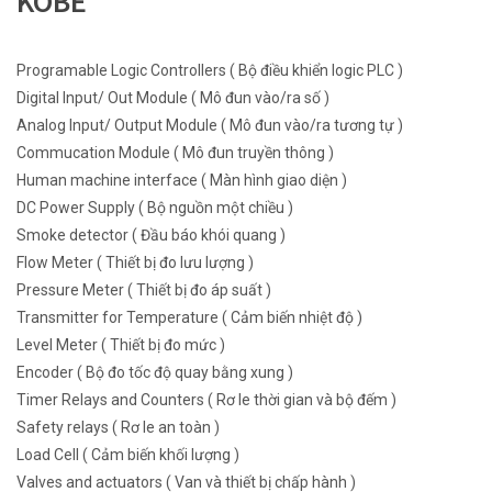
KOBE
Programable Logic Controllers ( Bộ điều khiển logic PLC )
Digital Input/ Out Module ( Mô đun vào/ra số )
Analog Input/ Output Module ( Mô đun vào/ra tương tự )
Commucation Module ( Mô đun truyền thông )
Human machine interface ( Màn hình giao diện )
DC Power Supply ( Bộ nguồn một chiều )
Smoke detector ( Đầu báo khói quang )
Flow Meter ( Thiết bị đo lưu lượng )
Pressure Meter ( Thiết bị đo áp suất )
Transmitter for Temperature ( Cảm biến nhiệt độ )
Level Meter ( Thiết bị đo mức )
Encoder ( Bộ đo tốc độ quay bằng xung )
Timer Relays and Counters ( Rơ le thời gian và bộ đếm )
Safety relays ( Rơ le an toàn )
Load Cell ( Cảm biến khối lượng )
Valves and actuators ( Van và thiết bị chấp hành )