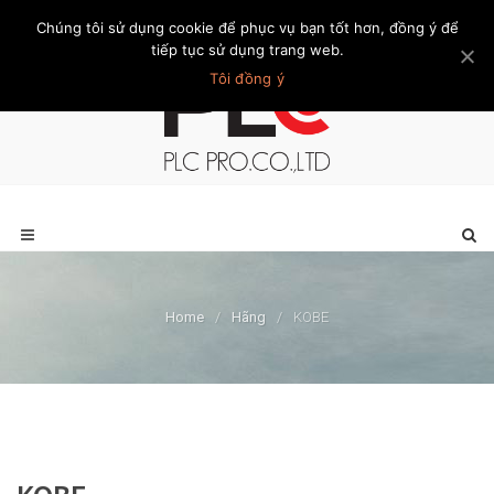
Chúng tôi sử dụng cookie để phục vụ bạn tốt hơn, đồng ý để
Trang chủ
Giới thiệu
Khách hàng
Liên hệ
Thành viên
tiếp tục sử dụng trang web.
Tôi đồng ý
Home
/
Hãng
/
KOBE