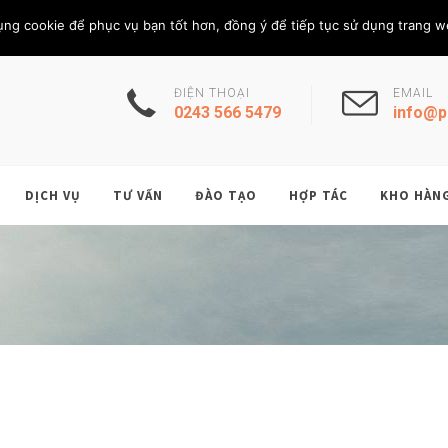
Thứ Sáu, 7/8/202
THÀNH VIÊN
ụng cookie để phục vụ bạn tốt hơn, đồng ý để tiếp tục sử dụng trang w
ĐIỆN THOẠI
EMAIL
0243 566 5479
info@p
DỊCH VỤ
TƯ VẤN
ĐÀO TẠO
HỢP TÁC
KHO HÀN