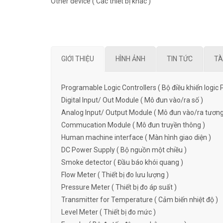
Other device ( Các thiết bị khác )
GIỚI THIỆU
HÌNH ẢNH
TIN TỨC
TÀ
Programable Logic Controllers ( Bộ điều khiển logic 
Digital Input/ Out Module ( Mô đun vào/ra số )
Analog Input/ Output Module ( Mô đun vào/ra tương
Commucation Module ( Mô đun truyền thông )
Human machine interface ( Màn hình giao diện )
DC Power Supply ( Bộ nguồn một chiều )
Smoke detector ( Đầu báo khói quang )
Flow Meter ( Thiết bị đo lưu lượng )
Pressure Meter ( Thiết bị đo áp suất )
Transmitter for Temperature ( Cảm biến nhiệt độ )
Level Meter ( Thiết bị đo mức )