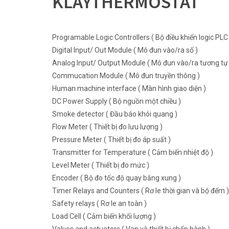
KLAYTHERMOSTAT
Programable Logic Controllers ( Bộ điều khiển logic PLC 
Digital Input/ Out Module ( Mô đun vào/ra số )
Analog Input/ Output Module ( Mô đun vào/ra tương tự 
Commucation Module ( Mô đun truyền thông )
Human machine interface ( Màn hình giao diện )
DC Power Supply ( Bộ nguồn một chiều )
Smoke detector ( Đầu báo khói quang )
Flow Meter ( Thiết bị đo lưu lượng )
Pressure Meter ( Thiết bị đo áp suất )
Transmitter for Temperature ( Cảm biến nhiệt độ )
Level Meter ( Thiết bị đo mức )
Encoder ( Bộ đo tốc độ quay bằng xung )
Timer Relays and Counters ( Rơ le thời gian và bộ đếm )
Safety relays ( Rơ le an toàn )
Load Cell ( Cảm biến khối lượng )