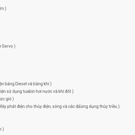
ếm )
ơ Servo )
ện bằng Diesel và bằng khí )
ện sử dụng tuabin hơi nước và khí đốt )
ức gió )
Máy phát điện cho thủy điện, sóng và các đấứng dụng thủy triều )
p )