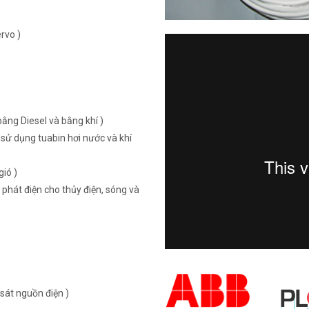
rvo )
ằng Diesel và bằng khí )
sử dụng tuabin hơi nước và khí
ió )
 phát điện cho thủy điện, sóng và
sát nguồn điện )