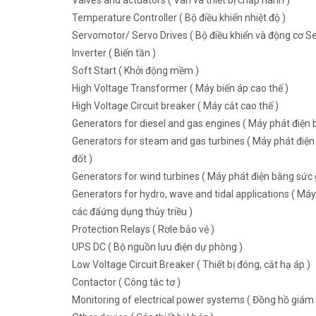
Valves and actuators ( Van và thiết bị chấp hành )
Temperature Controller ( Bộ điều khiển nhiệt độ )
Servomotor/ Servo Drives ( Bộ điều khiển và động cơ Se
Inverter ( Biến tần )
Soft Start ( Khởi động mềm )
High Voltage Transformer ( Máy biến áp cao thế )
High Voltage Circuit breaker ( Máy cắt cao thế )
Generators for diesel and gas engines ( Máy phát điện b
Generators for steam and gas turbines ( Máy phát điện 
đốt )
Generators for wind turbines ( Máy phát điện bằng sức g
Generators for hydro, wave and tidal applications ( Máy
các đấứng dụng thủy triều )
Protection Relays ( Rơle bảo vệ )
UPS DC ( Bộ nguồn lưu điện dự phòng )
Low Voltage Circuit Breaker ( Thiết bị đóng, cắt hạ áp )
Contactor ( Công tắc tơ )
Monitoring of electrical power systems ( Đồng hồ giám 