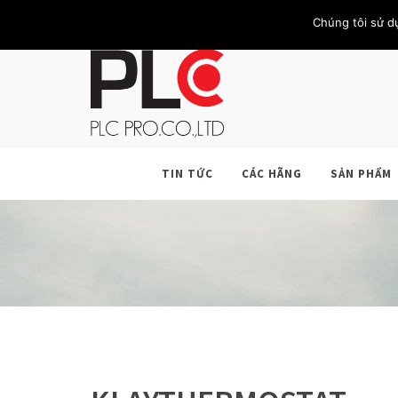
TRANG CHỦ
GIỚI THIỆU
KHÁCH HÀNG
LIÊN HỆ
Chúng tôi sử d
TIN TỨC
CÁC HÃNG
SẢN PHẨM