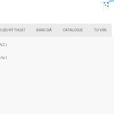
I LIỆU KỸ THUẬT
BẢNG GIÁ
CATALOGUE
TƯ VẤN
PLC )
 tự )