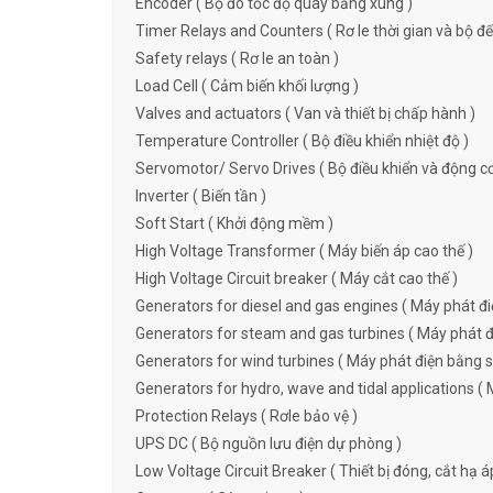
Encoder ( Bộ đo tốc độ quay bằng xung )
Timer Relays and Counters ( Rơ le thời gian và bộ đ
Safety relays ( Rơ le an toàn )
Load Cell ( Cảm biến khối lượng )
Valves and actuators ( Van và thiết bị chấp hành )
Temperature Controller ( Bộ điều khiển nhiệt độ )
Servomotor/ Servo Drives ( Bộ điều khiển và động c
Inverter ( Biến tần )
Soft Start ( Khởi động mềm )
High Voltage Transformer ( Máy biến áp cao thế )
High Voltage Circuit breaker ( Máy cắt cao thế )
Generators for diesel and gas engines ( Máy phát đi
Generators for steam and gas turbines ( Máy phát đi
Generators for wind turbines ( Máy phát điện bằng s
Generators for hydro, wave and tidal applications ( 
Protection Relays ( Rơle bảo vệ )
UPS DC ( Bộ nguồn lưu điện dự phòng )
Low Voltage Circuit Breaker ( Thiết bị đóng, cắt hạ á