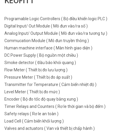
KEOFITT
Programable Logic Controllers ( Bộ điều khiển logic PLC )
Digital Input/ Out Module ( Mô đun vào/ra số )
Analog Input/ Output Module ( Mô đun vào/ra tương tự )
Commucation Module ( Mô đun truyền thông )
Human machine interface ( Màn hình giao diện )
DC Power Supply ( Bộ nguồn một chiều )
Smoke detector ( Đầu báo khói quang )
Flow Meter ( Thiết bị đo lưu lượng )
Pressure Meter ( Thiết bị đo áp suất )
Transmitter for Temperature ( Cảm biến nhiệt độ )
Level Meter ( Thiết bị đo mức )
Encoder ( Bộ đo tốc độ quay bằng xung )
Timer Relays and Counters ( Rơ le thời gian và bộ đếm )
Safety relays ( Rơ le an toàn )
Load Cell ( Cảm biến khối lượng )
Valves and actuators ( Van và thiết bị chấp hành )