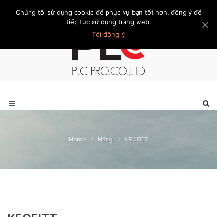
Chúng tôi sử dụng cookie để phục vụ bạn tốt hơn, đồng ý để
Trang chủ
Giới thiệu
Khách hàng
Liên hệ
Thành viên
tiếp tục sử dụng trang web.
Tôi đồng ý
Home
/
Hãng
/
KEOFITT