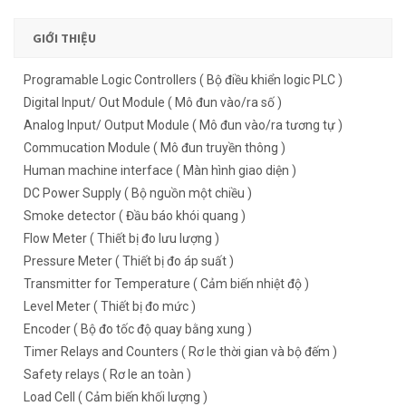
GIỚI THIỆU
Programable Logic Controllers ( Bộ điều khiển logic PLC )
Digital Input/ Out Module ( Mô đun vào/ra số )
Analog Input/ Output Module ( Mô đun vào/ra tương tự )
Commucation Module ( Mô đun truyền thông )
Human machine interface ( Màn hình giao diện )
DC Power Supply ( Bộ nguồn một chiều )
Smoke detector ( Đầu báo khói quang )
Flow Meter ( Thiết bị đo lưu lượng )
Pressure Meter ( Thiết bị đo áp suất )
Transmitter for Temperature ( Cảm biến nhiệt độ )
Level Meter ( Thiết bị đo mức )
Encoder ( Bộ đo tốc độ quay bằng xung )
Timer Relays and Counters ( Rơ le thời gian và bộ đếm )
Safety relays ( Rơ le an toàn )
Load Cell ( Cảm biến khối lượng )