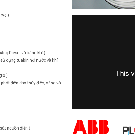
rvo )
ằng Diesel và bằng khí )
sử dụng tuabin hơi nước và khí
ió )
 phát điện cho thủy điện, sóng và
sát nguồn điện )