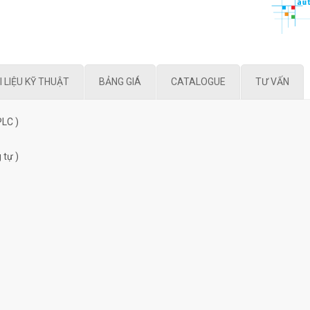
I LIỆU KỸ THUẬT
BẢNG GIÁ
CATALOGUE
TƯ VẤN
PLC )
 tự )