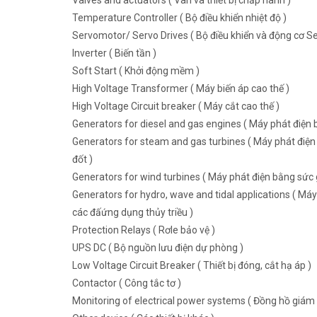
Valves and actuators ( Van và thiết bị chấp hành )
Temperature Controller ( Bộ điều khiển nhiệt độ )
Servomotor/ Servo Drives ( Bộ điều khiển và động cơ Se
Inverter ( Biến tần )
Soft Start ( Khởi động mềm )
High Voltage Transformer ( Máy biến áp cao thế )
High Voltage Circuit breaker ( Máy cắt cao thế )
Generators for diesel and gas engines ( Máy phát điện b
Generators for steam and gas turbines ( Máy phát điện 
đốt )
Generators for wind turbines ( Máy phát điện bằng sức g
Generators for hydro, wave and tidal applications ( Máy
các đấứng dụng thủy triều )
Protection Relays ( Rơle bảo vệ )
UPS DC ( Bộ nguồn lưu điện dự phòng )
Low Voltage Circuit Breaker ( Thiết bị đóng, cắt hạ áp )
Contactor ( Công tắc tơ )
Monitoring of electrical power systems ( Đồng hồ giám 