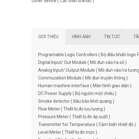
Other device ( Các thiết bị khác )
GIỚI THIỆU
HÌNH ẢNH
TIN TỨC
TÀ
Programable Logic Controllers ( Bộ điều khiển logic 
Digital Input/ Out Module ( Mô đun vào/ra số )
Analog Input/ Output Module ( Mô đun vào/ra tương
Commucation Module ( Mô đun truyền thông )
Human machine interface ( Màn hình giao diện )
DC Power Supply ( Bộ nguồn một chiều )
Smoke detector ( Đầu báo khói quang )
Flow Meter ( Thiết bị đo lưu lượng )
Pressure Meter ( Thiết bị đo áp suất )
Transmitter for Temperature ( Cảm biến nhiệt độ )
Level Meter ( Thiết bị đo mức )