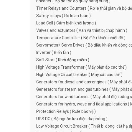
Encoder ( Bộ đo tốc độ quay bằng xung )
Timer Relays and Counters ( Rơ le thời gian và bộ đ
Safety relays ( Rơ le an toàn )
Load Cell ( Cảm biến khối lượng )
Valves and actuators ( Van và thiết bị chấp hành )
Temperature Controller ( Bộ điều khiển nhiệt độ )
Servomotor/ Servo Drives ( Bộ điều khiển và động c
Inverter ( Biến tần )
Soft Start ( Khởi động mềm )
High Voltage Transformer ( Máy biến áp cao thế )
High Voltage Circuit breaker ( Máy cắt cao thế )
Generators for diesel and gas engines ( Máy phát đi
Generators for steam and gas turbines ( Máy phát đi
Generators for wind turbines ( Máy phát điện bằng s
Generators for hydro, wave and tidal applications ( 
Protection Relays ( Rơle bảo vệ )
UPS DC ( Bộ nguồn lưu điện dự phòng )
Low Voltage Circuit Breaker ( Thiết bị đóng, cắt hạ á