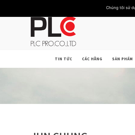
TRANG CHỦ
GIỚI THIỆU
KHÁCH HÀNG
LIÊN HỆ
Chúng tôi sử d
TIN TỨC
CÁC HÃNG
SẢN PHẨM