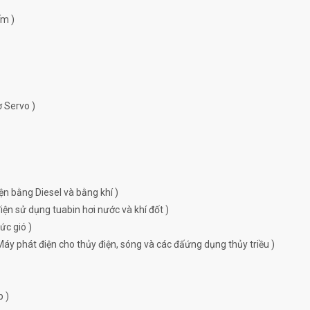
ếm )
ơ Servo )
ện bằng Diesel và bằng khí )
ện sử dụng tuabin hơi nước và khí đốt )
ức gió )
Máy phát điện cho thủy điện, sóng và các đấứng dụng thủy triều )
p )