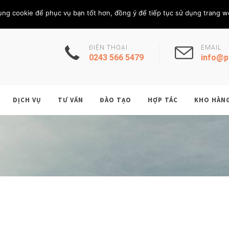
Thứ Bảy, 8/8/202
THÀNH VIÊN
ụng cookie để phục vụ bạn tốt hơn, đồng ý để tiếp tục sử dụng trang w
ĐIỆN THOẠI
EMAIL
0243 566 5479
info@p
DỊCH VỤ
TƯ VẤN
ĐÀO TẠO
HỢP TÁC
KHO HÀN