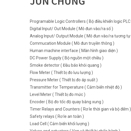
JUN CHUNG
Programable Logic Controllers ( Bộ điều khiển logic PLC 
Digital Input/ Out Module ( Mô đun vào/ra số )
Analog Input/ Output Module ( Mô đun vào/ra tương tự 
Commucation Module ( Mô đun truyền thông )
Human machine interface ( Màn hình giao diện )
DC Power Supply ( Bộ nguồn một chiều )
Smoke detector ( Đầu báo khói quang )
Flow Meter ( Thiết bị đo lưu lượng )
Pressure Meter ( Thiết bị đo áp suất )
Transmitter for Temperature ( Cảm biến nhiệt độ )
Level Meter ( Thiết bị đo mức )
Encoder ( Bộ đo tốc độ quay bằng xung )
Timer Relays and Counters ( Rơ le thời gian và bộ đếm )
Safety relays ( Rơ le an toàn )
Load Cell ( Cảm biến khối lượng )