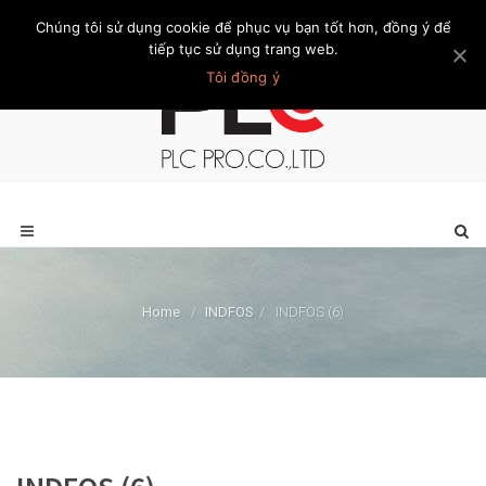
Chúng tôi sử dụng cookie để phục vụ bạn tốt hơn, đồng ý để
Trang chủ
Giới thiệu
Khách hàng
Liên hệ
Thành viên
tiếp tục sử dụng trang web.
Tôi đồng ý
Home
/
INDFOS
/
INDFOS (6)