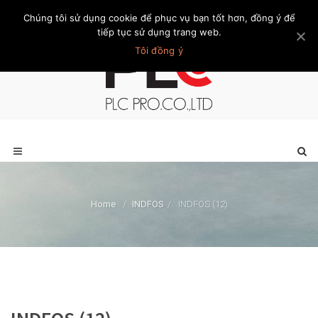
Chúng tôi sử dụng cookie để phục vụ bạn tốt hơn, đồng ý để
Trang chủ
Giới thiệu
Khách hàng
Liên hệ
Thành viên
tiếp tục sử dụng trang web.
Tôi đồng ý
Home
/
INDFOS
/
INDFOS (12)