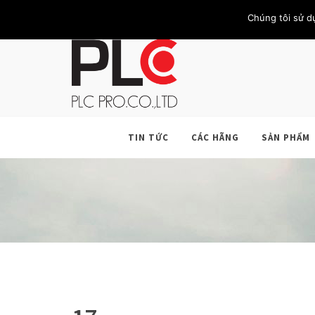
TRANG CHỦ
GIỚI THIỆU
KHÁCH HÀNG
LIÊN HỆ
Chúng tôi sử d
TIN TỨC
CÁC HÃNG
SẢN PHẨM