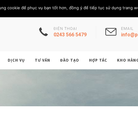
Thứ Tư, 5/8/202
THÀNH VIÊN
ụng cookie để phục vụ bạn tốt hơn, đồng ý để tiếp tục sử dụng trang w
ĐIỆN THOẠI
EMAIL
0243 566 5479
info@p
DỊCH VỤ
TƯ VẤN
ĐÀO TẠO
HỢP TÁC
KHO HÀN