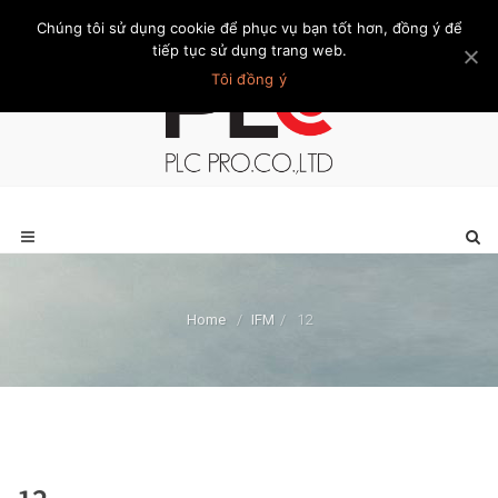
Chúng tôi sử dụng cookie để phục vụ bạn tốt hơn, đồng ý để
Trang chủ
Giới thiệu
Khách hàng
Liên hệ
Thành viên
tiếp tục sử dụng trang web.
Tôi đồng ý
Home
/
IFM
/
12