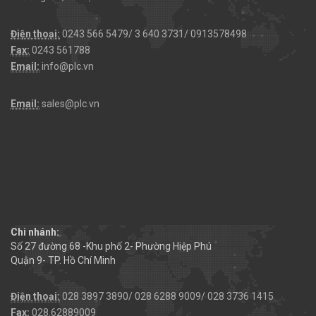
Điện thoại:
0243 566 5479/ 3 640 3731/ 0913578498
Fax:
0243 561788
Email:
info@plc.vn
Email:
sales@plc.vn
Chi nhánh:
Số 27 đường 68 -Khu phố 2- Phường Hiệp Phú
Quận 9- TP. Hồ Chí Minh
Điện thoại:
028 3897 3890/ 028 6288 9009/ 028 3736 1415
Fax:
028.62889009