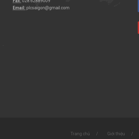
Fax:
028.62889009
Email:
plcsaigon@gmail.com
Trang chủ
Giới thiệu