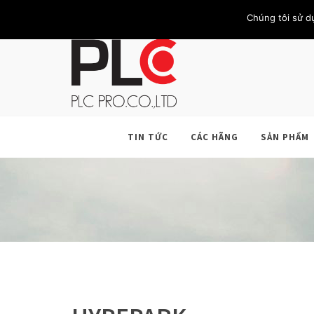
TRANG CHỦ
GIỚI THIỆU
KHÁCH HÀNG
LIÊN HỆ
Chúng tôi sử d
TIN TỨC
CÁC HÃNG
SẢN PHẨM