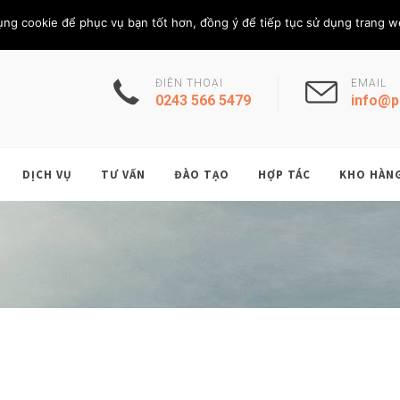
Thứ Sáu, 7/8/202
THÀNH VIÊN
ụng cookie để phục vụ bạn tốt hơn, đồng ý để tiếp tục sử dụng trang w
ĐIỆN THOẠI
EMAIL
0243 566 5479
info@p
DỊCH VỤ
TƯ VẤN
ĐÀO TẠO
HỢP TÁC
KHO HÀN