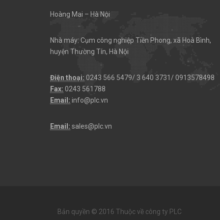
Hoàng Mai – Hà Nội
Nhà máy: Cụm công nghiệp Tiền Phong, xã Hoà Bình,
huyện Thường Tín, Hà Nội
Điện thoại:
0243 566 5479/ 3 640 3731/ 0913578498
Fax:
0243 561788
Email:
info@plc.vn
Email:
sales@plc.vn
Bản quyền © 2016 Thuộc về công ty PLC