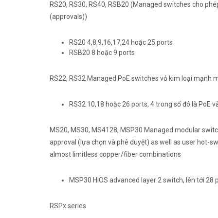
RS20, RS30, RS40, RSB20 (Managed switches cho phép
(approvals))
RS20 4,8,9,16,17,24 hoặc 25 ports
RSB20 8 hoặc 9 ports
RS22, RS32 Managed PoE switches vỏ kim loại mạnh m
RS32 10,18 hoặc 26 ports, 4 trong số đó là PoE và
MS20, MS30, MS4128, MSP30 Managed modular switche
approval (lựa chọn và phê duyệt) as well as user hot-
almost limitless copper/fiber combinations
MSP30 HiOS advanced layer 2 switch, lên tới 28 p
RSPx series