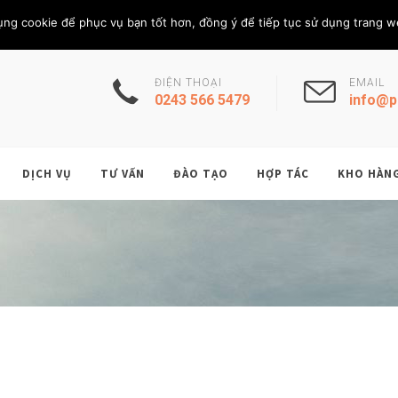
Thứ Năm, 6/8/202
THÀNH VIÊN
ụng cookie để phục vụ bạn tốt hơn, đồng ý để tiếp tục sử dụng trang w
ĐIỆN THOẠI
EMAIL
0243 566 5479
info@p
DỊCH VỤ
TƯ VẤN
ĐÀO TẠO
HỢP TÁC
KHO HÀN