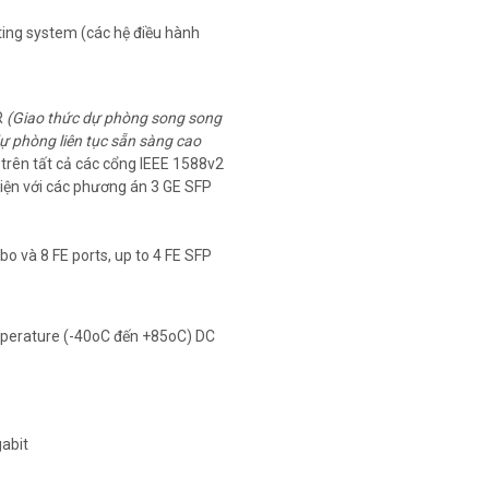
ng system (các hệ điều hành
R
(Giao thức dự phòng song song
 dự phòng liên tục sẵn sàng cao
, trên tất cả các cổng IEEE 1588v2
iện với các phương án 3 GE SFP
o và 8 FE ports, up to 4 FE SFP
mperature (-40oC đến +85oC) DC
gabit