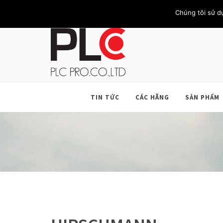
TRANG CHỦ
GIỚI THIỆU
KHÁCH HÀNG
LIÊN HỆ
Chúng tôi sử d
TIN TỨC
CÁC HÃNG
SẢN PHẨM