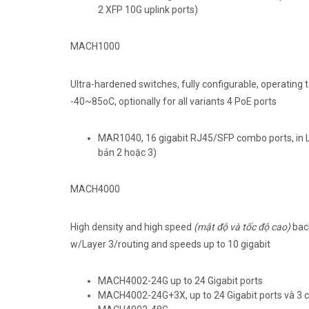
2 XFP 10G uplink ports)
MACH1000
Ultra-hardened switches, fully configurable, operating
-40~85oC, optionally for all variants 4 PoE ports
MAR1040, 16 gigabit RJ45/SFP combo ports, in La
bản 2 hoặc 3)
MACH4000
High density and high speed
(mật độ và tốc độ cao)
back
w/Layer 3/routing and speeds up to 10 gigabit
MACH4002-24G up to 24 Gigabit ports
MACH4002-24G+3X, up to 24 Gigabit ports và 3 c