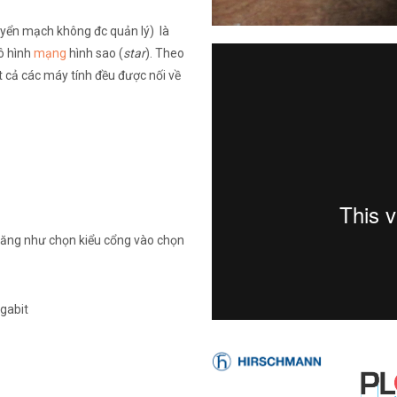
huyển mạch không đc quản lý) là
ô hình
mạng
hình sao (
star
). Theo
ất cả các máy tính đều được nối về
năng như chọn kiểu cổng vào chọn
igabit