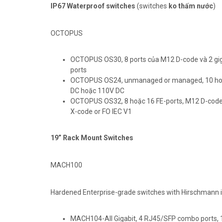
IP67 Waterproof switches
(switches
ko thấm nước
)
OCTOPUS
OCTOPUS OS30, 8 ports của M12 D-code và 2 gi
ports
OCTOPUS OS24, unmanaged or managed, 10 hoặc 
DC hoặc 110V DC
OCTOPUS OS32, 8 hoặc 16 FE-ports, M12 D-code, 
X-code or FO IEC V1
19” Rack Mount Switches
MACH100
Hardened Enterprise-grade switches with Hirschmann 
MACH104-All Gigabit, 4 RJ45/SFP combo ports, 1