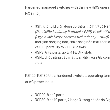
Hardened managed switches with the new HiOS operati
HiOS mới)
RSP: không bị gián đoạn dư thừa nhờ PRP và HS
(
P
arallel
R
edundancy
P
rotocol –
PRP
) và kết nối
(
H
igh-availability
S
eamless
R
edundancy –
HSR
))
thời gian đồng bộ hóa, chức năng bảo mật toàn d
và 8 FE ports, up to 7 FE SFP slots
RSPS: 6 FE ports, up to 4 FE SFP slots
RSPL: chức năng bảo mật toàn diện với 2 GE comb
slots
RSR20, RSR30 Ultra-hardened switches, operating te
or AC power input
RSR20: 8 or 9 ports
RSR30: 9 or 10 ports, 2 hoặc 3 trong đó tốc độ Gi