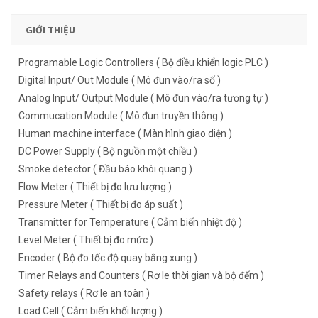
GIỚI THIỆU
Programable Logic Controllers ( Bộ điều khiển logic PLC )
Digital Input/ Out Module ( Mô đun vào/ra số )
Analog Input/ Output Module ( Mô đun vào/ra tương tự )
Commucation Module ( Mô đun truyền thông )
Human machine interface ( Màn hình giao diện )
DC Power Supply ( Bộ nguồn một chiều )
Smoke detector ( Đầu báo khói quang )
Flow Meter ( Thiết bị đo lưu lượng )
Pressure Meter ( Thiết bị đo áp suất )
Transmitter for Temperature ( Cảm biến nhiệt độ )
Level Meter ( Thiết bị đo mức )
Encoder ( Bộ đo tốc độ quay bằng xung )
Timer Relays and Counters ( Rơ le thời gian và bộ đếm )
Safety relays ( Rơ le an toàn )
Load Cell ( Cảm biến khối lượng )