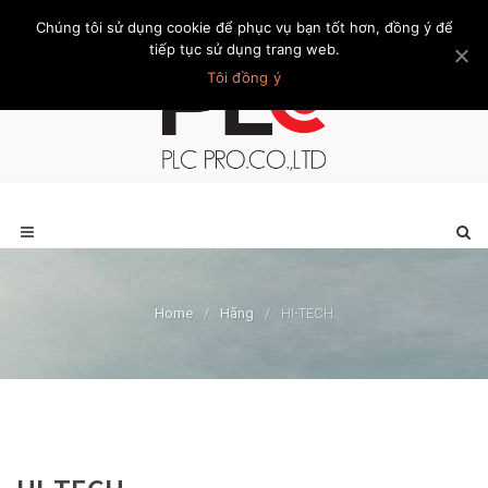
Chúng tôi sử dụng cookie để phục vụ bạn tốt hơn, đồng ý để
Trang chủ
Giới thiệu
Khách hàng
Liên hệ
Thành viên
tiếp tục sử dụng trang web.
Tôi đồng ý
Home
/
Hãng
/
HI-TECH