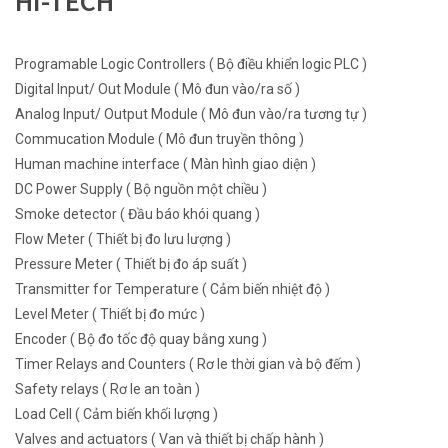
HI-TECH
Programable Logic Controllers ( Bộ điều khiển logic PLC )
Digital Input/ Out Module ( Mô đun vào/ra số )
Analog Input/ Output Module ( Mô đun vào/ra tương tự )
Commucation Module ( Mô đun truyền thông )
Human machine interface ( Màn hình giao diện )
DC Power Supply ( Bộ nguồn một chiều )
Smoke detector ( Đầu báo khói quang )
Flow Meter ( Thiết bị đo lưu lượng )
Pressure Meter ( Thiết bị đo áp suất )
Transmitter for Temperature ( Cảm biến nhiệt độ )
Level Meter ( Thiết bị đo mức )
Encoder ( Bộ đo tốc độ quay bằng xung )
Timer Relays and Counters ( Rơ le thời gian và bộ đếm )
Safety relays ( Rơ le an toàn )
Load Cell ( Cảm biến khối lượng )
Valves and actuators ( Van và thiết bị chấp hành )