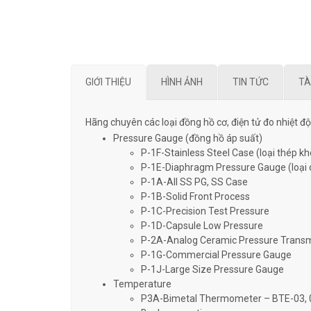
GIỚI THIỆU
HÌNH ẢNH
TIN TỨC
TÀ
Hãng chuyên các loại đồng hồ cơ, điện tử đo nhiệt độ
Pressure Gauge (đồng hồ áp suất)
P-1F-Stainless Steel Case (loại thép kh
P-1E-Diaphragm Pressure Gauge (loại
P-1A-All SS PG, SS Case
P-1B-Solid Front Process
P-1C-Precision Test Pressure
P-1D-Capsule Low Pressure
P-2A-Analog Ceramic Pressure Transm
P-1G-Commercial Pressure Gauge
P-1J-Large Size Pressure Gauge
Temperature
P3A-Bimetal Thermometer – BTE-03, 0