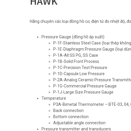
HAWK
Hãng chuyên các loại đồng hồ cơ, điện tử đo nhiệt độ, đ
Pressure Gauge (đồng hồ áp suất)
P-1F-Stainless Steel Case (loại thép không
P-1E-Diaphragm Pressure Gauge (loại dùn
P-1A-All SS PG, SS Case
P-1B-Solid Front Process
P-1C-Precision Test Pressure
P-1D-Capsule Low Pressure
P-2A-Analog Ceramic Pressure Transmitt
P-1G-Commercial Pressure Gauge
P-1J-Large Size Pressure Gauge
Temperature
P3A-Bimetal Thermometer – BTE-03, 04, 
Back connection
Bottom connection
Adjustable angle connection
Pressure transmitter and transducers