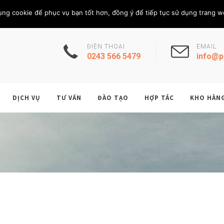
Thứ Tư, 5/8/202
THÀNH VIÊN
ụng cookie để phục vụ bạn tốt hơn, đồng ý để tiếp tục sử dụng trang w
ĐIỆN THOẠI
EMAIL
0243 566 5479
info@p
DỊCH VỤ
TƯ VẤN
ĐÀO TẠO
HỢP TÁC
KHO HÀN