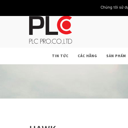
TRANG CHỦ
GIỚI THIỆU
KHÁCH HÀNG
LIÊN HỆ
Chúng tôi sử d
TIN TỨC
CÁC HÃNG
SẢN PHẨM