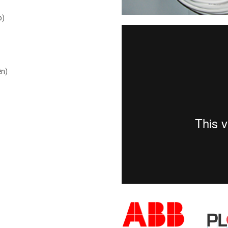
p)
ện)