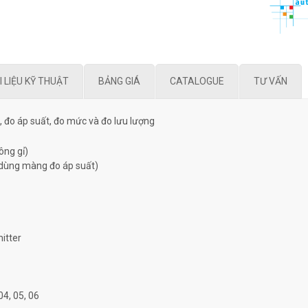
I LIỆU KỸ THUẬT
BẢNG GIÁ
CATALOGUE
TƯ VẤN
, đo áp suất, đo mức và đo lưu lượng
ông gỉ)
 dùng màng đo áp suất)
itter
4, 05, 06