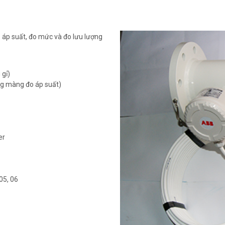
o áp suất, đo mức và đo lưu lượng
 gỉ)
g màng đo áp suất)
er
05, 06