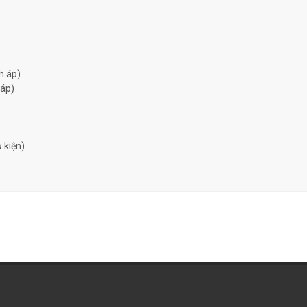
h áp)
 áp)
 kiện)