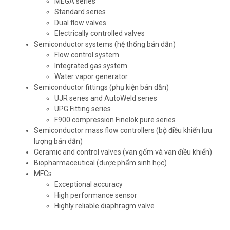
MEGA series
Standard series
Dual flow valves
Electrically controlled valves
Semiconductor systems (hệ thống bán dẫn)
Flow control system
Integrated gas system
Water vapor generator
Semiconductor fittings (phụ kiện bán dẫn)
UJR series and AutoWeld series
UPG Fitting series
F900 compression Finelok pure series
Semiconductor mass flow controllers (bộ điều khiển lưu
lượng bán dẫn)
Ceramic and control valves (van gốm và van điều khiển)
Biopharmaceutical (dược phẩm sinh học)
MFCs
Exceptional accuracy
High performance sensor
Highly reliable diaphragm valve