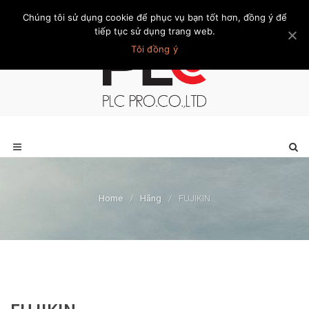
Chúng tôi sử dụng cookie để phục vụ bạn tốt hơn, đồng ý để
Trang chủ
Giới thiệu
Khách hàng
Liên hệ
Thành viên
tiếp tục sử dụng trang web.
Tôi đồng ý
Home
/
Hãng
/
FUJIKIN