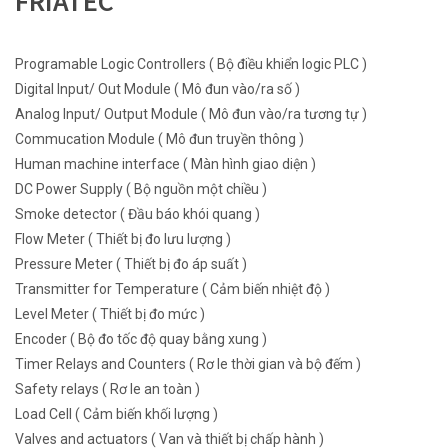
FRIATEC
Programable Logic Controllers ( Bộ điều khiển logic PLC )
Digital Input/ Out Module ( Mô đun vào/ra số )
Analog Input/ Output Module ( Mô đun vào/ra tương tự )
Commucation Module ( Mô đun truyền thông )
Human machine interface ( Màn hình giao diện )
DC Power Supply ( Bộ nguồn một chiều )
Smoke detector ( Đầu báo khói quang )
Flow Meter ( Thiết bị đo lưu lượng )
Pressure Meter ( Thiết bị đo áp suất )
Transmitter for Temperature ( Cảm biến nhiệt độ )
Level Meter ( Thiết bị đo mức )
Encoder ( Bộ đo tốc độ quay bằng xung )
Timer Relays and Counters ( Rơ le thời gian và bộ đếm )
Safety relays ( Rơ le an toàn )
Load Cell ( Cảm biến khối lượng )
Valves and actuators ( Van và thiết bị chấp hành )