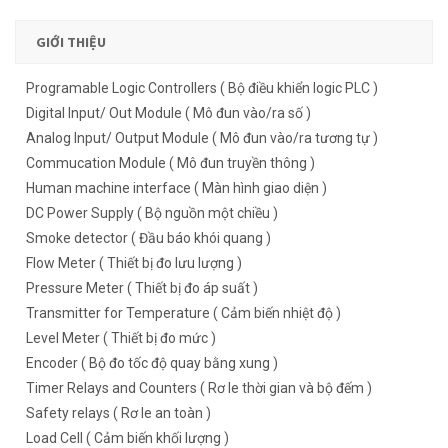
GIỚI THIỆU
Programable Logic Controllers ( Bộ điều khiển logic PLC )
Digital Input/ Out Module ( Mô đun vào/ra số )
Analog Input/ Output Module ( Mô đun vào/ra tương tự )
Commucation Module ( Mô đun truyền thông )
Human machine interface ( Màn hình giao diện )
DC Power Supply ( Bộ nguồn một chiều )
Smoke detector ( Đầu báo khói quang )
Flow Meter ( Thiết bị đo lưu lượng )
Pressure Meter ( Thiết bị đo áp suất )
Transmitter for Temperature ( Cảm biến nhiệt độ )
Level Meter ( Thiết bị đo mức )
Encoder ( Bộ đo tốc độ quay bằng xung )
Timer Relays and Counters ( Rơ le thời gian và bộ đếm )
Safety relays ( Rơ le an toàn )
Load Cell ( Cảm biến khối lượng )