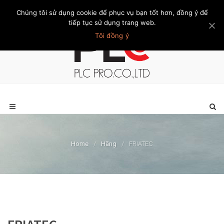
Chúng tôi sử dụng cookie để phục vụ bạn tốt hơn, đồng ý để
Trang chủ
Giới thiệu
Khách hàng
Liên hệ
Thành viên
tiếp tục sử dụng trang web.
Tôi đồng ý
Home
/
Hãng
/
FRIATEC