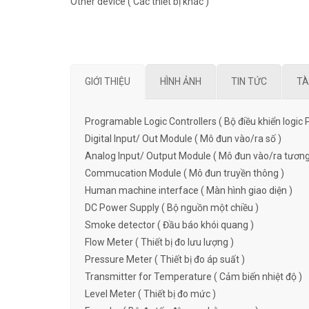
Other device ( Các thiết bị khác )
GIỚI THIỆU
HÌNH ẢNH
TIN TỨC
TÀ
Programable Logic Controllers ( Bộ điều khiển logic 
Digital Input/ Out Module ( Mô đun vào/ra số )
Analog Input/ Output Module ( Mô đun vào/ra tương
Commucation Module ( Mô đun truyền thông )
Human machine interface ( Màn hình giao diện )
DC Power Supply ( Bộ nguồn một chiều )
Smoke detector ( Đầu báo khói quang )
Flow Meter ( Thiết bị đo lưu lượng )
Pressure Meter ( Thiết bị đo áp suất )
Transmitter for Temperature ( Cảm biến nhiệt độ )
Level Meter ( Thiết bị đo mức )