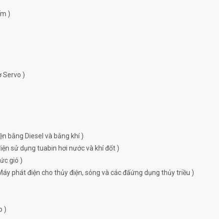
ếm )
ơ Servo )
ện bằng Diesel và bằng khí )
ện sử dụng tuabin hơi nước và khí đốt )
ức gió )
Máy phát điện cho thủy điện, sóng và các đấứng dụng thủy triều )
p )