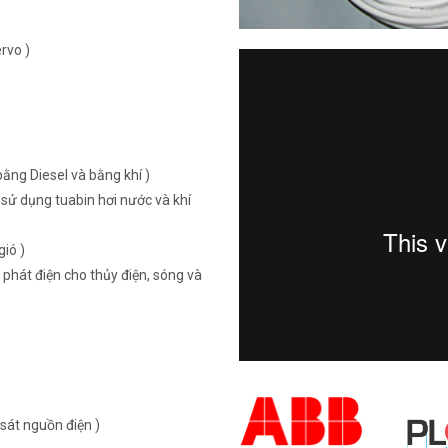
rvo )
ằng Diesel và bằng khí )
sử dụng tuabin hơi nước và khí
ió )
 phát điện cho thủy điện, sóng và
sát nguồn điện )