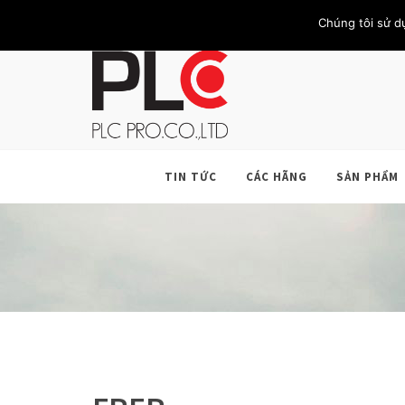
TRANG CHỦ
GIỚI THIỆU
KHÁCH HÀNG
LIÊN HỆ
Chúng tôi sử d
TIN TỨC
CÁC HÃNG
SẢN PHẨM