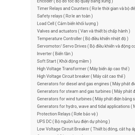
Encoder ( Bộ đo tốc độ quay bằng xung )
Timer Relays and Counters ( Rơ le thời gian và bộ đ
Safety relays ( Rơ le an toàn )
Load Cell ( Cảm biến khối lượng )
Valves and actuators ( Van và thiết bị chấp hành )
Temperature Controller ( Bộ điều khiển nhiệt độ )
Servomotor/ Servo Drives ( Bộ điều khiển và động c
Inverter ( Biến tần )
Soft Start ( Khởi động mềm )
High Voltage Transformer ( Máy biến áp cao thế )
High Voltage Circuit breaker ( Máy cắt cao thế )
Generators for diesel and gas engines ( Máy phát đi
Generators for steam and gas turbines ( Máy phát đi
Generators for wind turbines ( Máy phát điện bằng s
Generators for hydro, wave and tidal applications ( 
Protection Relays ( Rơle bảo vệ )
UPS DC ( Bộ nguồn lưu điện dự phòng )
Low Voltage Circuit Breaker ( Thiết bị đóng, cắt hạ á