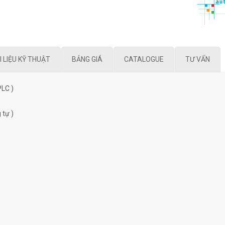
I LIỆU KỸ THUẬT
BẢNG GIÁ
CATALOGUE
TƯ VẤN
PLC )
 tự )