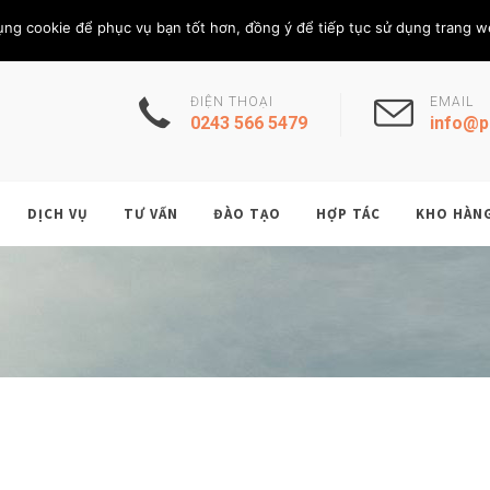
Thứ Năm, 6/8/202
THÀNH VIÊN
ụng cookie để phục vụ bạn tốt hơn, đồng ý để tiếp tục sử dụng trang w
ĐIỆN THOẠI
EMAIL
0243 566 5479
info@p
DỊCH VỤ
TƯ VẤN
ĐÀO TẠO
HỢP TÁC
KHO HÀN