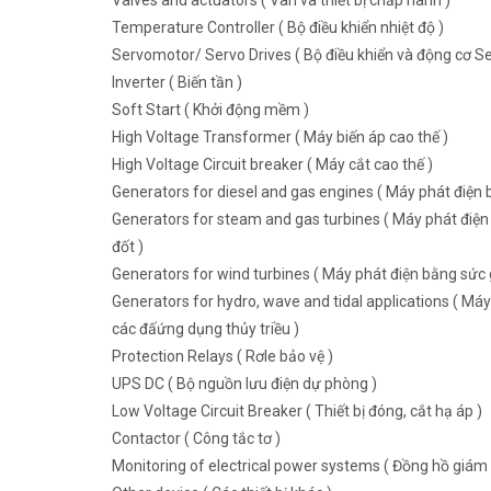
Valves and actuators ( Van và thiết bị chấp hành )
Temperature Controller ( Bộ điều khiển nhiệt độ )
Servomotor/ Servo Drives ( Bộ điều khiển và động cơ Se
Inverter ( Biến tần )
Soft Start ( Khởi động mềm )
High Voltage Transformer ( Máy biến áp cao thế )
High Voltage Circuit breaker ( Máy cắt cao thế )
Generators for diesel and gas engines ( Máy phát điện b
Generators for steam and gas turbines ( Máy phát điện 
đốt )
Generators for wind turbines ( Máy phát điện bằng sức g
Generators for hydro, wave and tidal applications ( Máy
các đấứng dụng thủy triều )
Protection Relays ( Rơle bảo vệ )
UPS DC ( Bộ nguồn lưu điện dự phòng )
Low Voltage Circuit Breaker ( Thiết bị đóng, cắt hạ áp )
Contactor ( Công tắc tơ )
Monitoring of electrical power systems ( Đồng hồ giám 