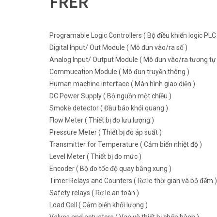
FRER
Programable Logic Controllers ( Bộ điều khiển logic PLC 
Digital Input/ Out Module ( Mô đun vào/ra số )
Analog Input/ Output Module ( Mô đun vào/ra tương tự 
Commucation Module ( Mô đun truyền thông )
Human machine interface ( Màn hình giao diện )
DC Power Supply ( Bộ nguồn một chiều )
Smoke detector ( Đầu báo khói quang )
Flow Meter ( Thiết bị đo lưu lượng )
Pressure Meter ( Thiết bị đo áp suất )
Transmitter for Temperature ( Cảm biến nhiệt độ )
Level Meter ( Thiết bị đo mức )
Encoder ( Bộ đo tốc độ quay bằng xung )
Timer Relays and Counters ( Rơ le thời gian và bộ đếm )
Safety relays ( Rơ le an toàn )
Load Cell ( Cảm biến khối lượng )