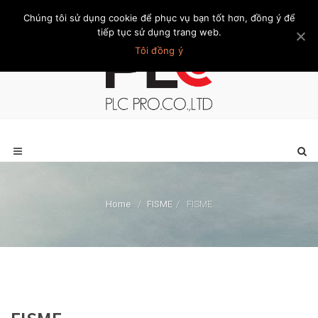
Chúng tôi sử dụng cookie để phục vụ bạn tốt hơn, đồng ý để
Trang chủ
Giới thiệu
Khách hàng
Liên hệ
Thành viên
tiếp tục sử dụng trang web.
Tôi đồng ý
Home
/
FISME
/
FISME