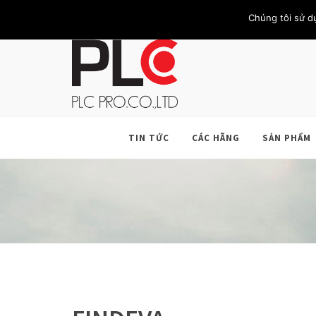
TRANG CHỦ
GIỚI THIỆU
KHÁCH HÀNG
LIÊN HỆ
Chúng tôi sử d
TIN TỨC
CÁC HÃNG
SẢN PHẨM