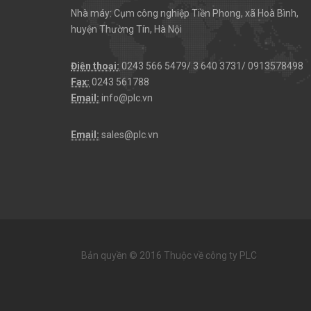
Nhà máy: Cụm công nghiệp Tiền Phong, xã Hoà Bình,
huyện Thường Tín, Hà Nội
Điện thoại:
0243 566 5479/ 3 640 3731/ 0913578498
Fax:
0243 561788
Email:
info@plc.vn
Email:
sales@plc.vn
Bản quyền © 2016 Thuộc về công ty PLC