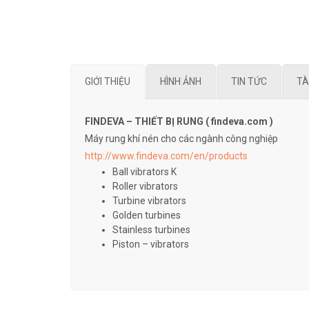
GIỚI THIỆU
HÌNH ẢNH
TIN TỨC
TÀ
FINDEVA – THIẾT BỊ RUNG ( findeva.com )
Máy rung khí nén cho các ngành công nghiệp
http://www.findeva.com/en/products
Ball vibrators K
Roller vibrators
Turbine vibrators
Golden turbines
Stainless turbines
Piston – vibrators