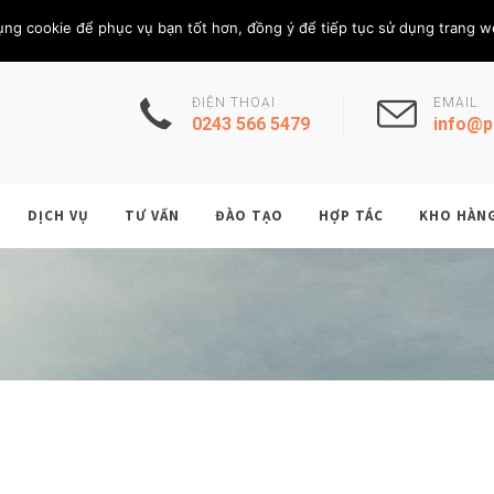
Thứ Sáu, 7/8/202
THÀNH VIÊN
ụng cookie để phục vụ bạn tốt hơn, đồng ý để tiếp tục sử dụng trang w
ĐIỆN THOẠI
EMAIL
0243 566 5479
info@p
DỊCH VỤ
TƯ VẤN
ĐÀO TẠO
HỢP TÁC
KHO HÀN