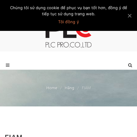
Chúng tôi sử dụng cookie để phục vụ bạn tốt hơn, đồng ý để
Trang chủ
Giới thiệu
Khách hàng
Liên hệ
Thành viên
tiếp tục sử dụng trang web.
Tôi đồng ý
Home
/
Hãng
/
FIAM