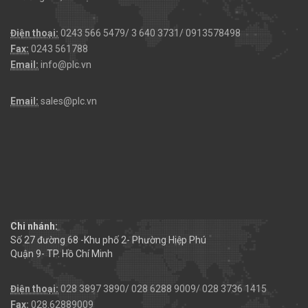
Điện thoại:
0243 566 5479/ 3 640 3731/ 0913578498
Fax:
0243 561788
Email:
info@plc.vn
Email:
sales@plc.vn
Chi nhánh:
Số 27 đường 68 -Khu phố 2- Phường Hiệp Phú
Quận 9- TP. Hồ Chí Minh
Điện thoại:
028 3897 3890/ 028 6288 9009/ 028 3736 1415
Fax:
028.62889009