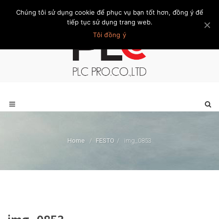
Chúng tôi sử dụng cookie để phục vụ bạn tốt hơn, đồng ý để
Trang chủ
Giới thiệu
Khách hàng
Liên hệ
Thành viên
tiếp tục sử dụng trang web.
Tôi đồng ý
Home
/
FESTO
/
img_0853