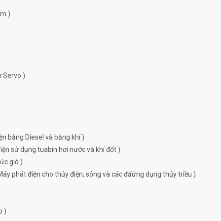
ếm )
ơ Servo )
ện bằng Diesel và bằng khí )
ện sử dụng tuabin hơi nước và khí đốt )
ức gió )
Máy phát điện cho thủy điện, sóng và các đấứng dụng thủy triều )
p )