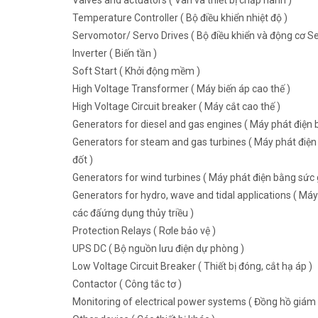
Valves and actuators ( Van và thiết bị chấp hành )
Temperature Controller ( Bộ điều khiển nhiệt độ )
Servomotor/ Servo Drives ( Bộ điều khiển và động cơ Se
Inverter ( Biến tần )
Soft Start ( Khởi động mềm )
High Voltage Transformer ( Máy biến áp cao thế )
High Voltage Circuit breaker ( Máy cắt cao thế )
Generators for diesel and gas engines ( Máy phát điện b
Generators for steam and gas turbines ( Máy phát điện 
đốt )
Generators for wind turbines ( Máy phát điện bằng sức g
Generators for hydro, wave and tidal applications ( Máy
các đấứng dụng thủy triều )
Protection Relays ( Rơle bảo vệ )
UPS DC ( Bộ nguồn lưu điện dự phòng )
Low Voltage Circuit Breaker ( Thiết bị đóng, cắt hạ áp )
Contactor ( Công tắc tơ )
Monitoring of electrical power systems ( Đồng hồ giám 