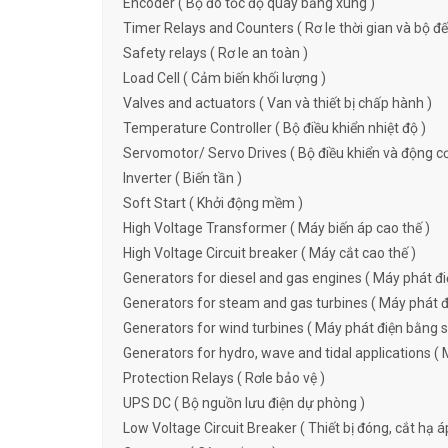
Encoder ( Bộ đo tốc độ quay bằng xung )
Timer Relays and Counters ( Rơ le thời gian và bộ đ
Safety relays ( Rơ le an toàn )
Load Cell ( Cảm biến khối lượng )
Valves and actuators ( Van và thiết bị chấp hành )
Temperature Controller ( Bộ điều khiển nhiệt độ )
Servomotor/ Servo Drives ( Bộ điều khiển và động c
Inverter ( Biến tần )
Soft Start ( Khởi động mềm )
High Voltage Transformer ( Máy biến áp cao thế )
High Voltage Circuit breaker ( Máy cắt cao thế )
Generators for diesel and gas engines ( Máy phát đi
Generators for steam and gas turbines ( Máy phát đi
Generators for wind turbines ( Máy phát điện bằng s
Generators for hydro, wave and tidal applications ( 
Protection Relays ( Rơle bảo vệ )
UPS DC ( Bộ nguồn lưu điện dự phòng )
Low Voltage Circuit Breaker ( Thiết bị đóng, cắt hạ á