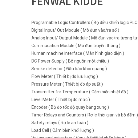
FENWAL KIDDE
Programable Logic Controllers ( Bộ điều khiển logic PLC 
Digital Input/ Out Module ( Mô đun vào/ra số )
Analog Input/ Output Module ( Mô đun vào/ra tương tự 
Commucation Module ( Mô đun truyền thông )
Human machine interface ( Màn hình giao diện )
DC Power Supply ( Bộ nguồn một chiều )
Smoke detector ( Đầu báo khói quang )
Flow Meter ( Thiết bị đo lưu lượng )
Pressure Meter ( Thiết bị đo áp suất )
Transmitter for Temperature ( Cảm biến nhiệt độ )
Level Meter ( Thiết bị đo mức )
Encoder ( Bộ đo tốc độ quay bằng xung )
Timer Relays and Counters ( Rơ le thời gian và bộ đếm )
Safety relays ( Rơ le an toàn )
Load Cell ( Cảm biến khối lượng )