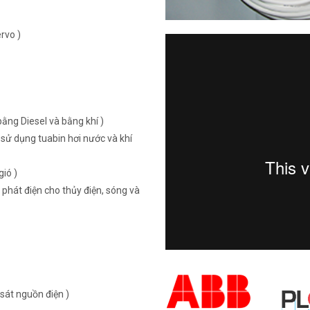
rvo )
ằng Diesel và bằng khí )
sử dụng tuabin hơi nước và khí
ió )
 phát điện cho thủy điện, sóng và
sát nguồn điện )