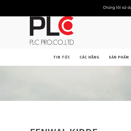
TRANG CHỦ
GIỚI THIỆU
KHÁCH HÀNG
LIÊN HỆ
Chúng tôi sử d
TIN TỨC
CÁC HÃNG
SẢN PHẨM