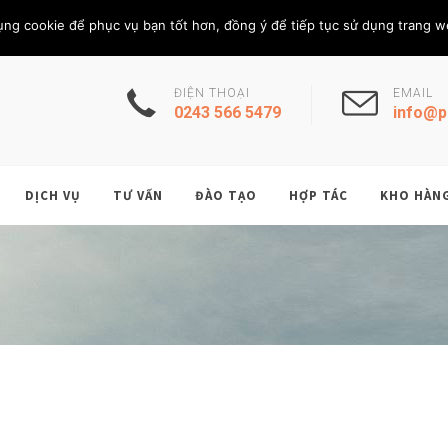
Thứ Sáu, 7/8/202
THÀNH VIÊN
ụng cookie để phục vụ bạn tốt hơn, đồng ý để tiếp tục sử dụng trang w
ĐIỆN THOẠI
EMAIL
0243 566 5479
info@p
DỊCH VỤ
TƯ VẤN
ĐÀO TẠO
HỢP TÁC
KHO HÀN