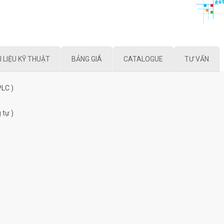
I LIỆU KỸ THUẬT
BẢNG GIÁ
CATALOGUE
TƯ VẤN
PLC )
 tự )