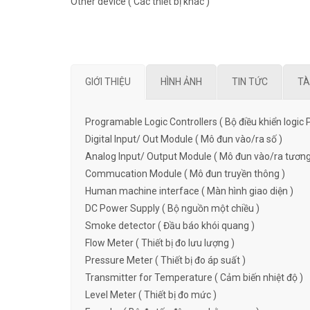
Other device ( Các thiết bị khác )
GIỚI THIỆU
HÌNH ẢNH
TIN TỨC
TÀ
Programable Logic Controllers ( Bộ điều khiển logic 
Digital Input/ Out Module ( Mô đun vào/ra số )
Analog Input/ Output Module ( Mô đun vào/ra tương
Commucation Module ( Mô đun truyền thông )
Human machine interface ( Màn hình giao diện )
DC Power Supply ( Bộ nguồn một chiều )
Smoke detector ( Đầu báo khói quang )
Flow Meter ( Thiết bị đo lưu lượng )
Pressure Meter ( Thiết bị đo áp suất )
Transmitter for Temperature ( Cảm biến nhiệt độ )
Level Meter ( Thiết bị đo mức )