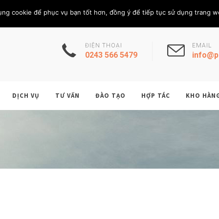
Thứ Năm, 6/8/202
THÀNH VIÊN
ụng cookie để phục vụ bạn tốt hơn, đồng ý để tiếp tục sử dụng trang w
ĐIỆN THOẠI
EMAIL
0243 566 5479
info@p
DỊCH VỤ
TƯ VẤN
ĐÀO TẠO
HỢP TÁC
KHO HÀN