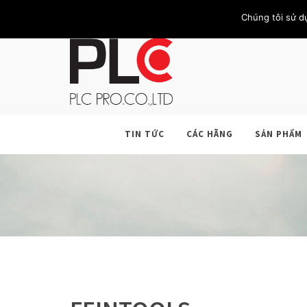
TRANG CHỦ
GIỚI THIỆU
KHÁCH HÀNG
LIÊN HỆ
Chúng tôi sử d
TIN TỨC
CÁC HÃNG
SẢN PHẨM