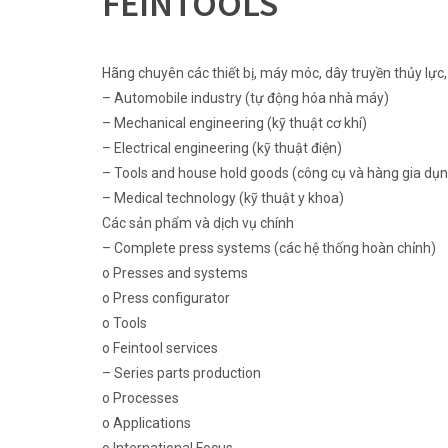
FEINTOOLS
Hãng chuyên các thiết bị, máy móc, dây truyền thủy lực
– Automobile industry (tự động hóa nhà máy)
– Mechanical engineering (kỹ thuật cơ khí)
– Electrical engineering (kỹ thuật điện)
– Tools and house hold goods (công cụ và hàng gia dụn
– Medical technology (kỹ thuật y khoa)
Các sản phẩm và dịch vụ chính
– Complete press systems (các hệ thống hoàn chỉnh)
o Presses and systems
o Press configurator
o Tools
o Feintool services
– Series parts production
o Processes
o Applications