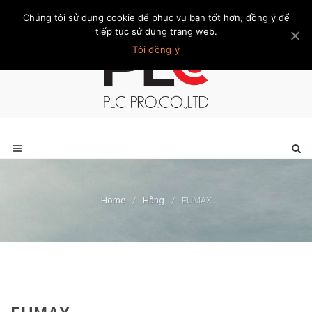
Chúng tôi sử dụng cookie để phục vụ bạn tốt hơn, đồng ý để
Trang chủ
Giới thiệu
Khách hàng
Liên hệ
Thành viên
tiếp tục sử dụng trang web.
Tôi đồng ý
Home
/
Hãng
/
EUMAX