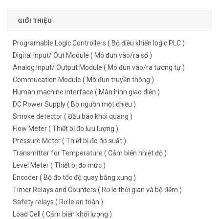
GIỚI THIỆU
Programable Logic Controllers ( Bộ điều khiển logic PLC )
Digital Input/ Out Module ( Mô đun vào/ra số )
Analog Input/ Output Module ( Mô đun vào/ra tương tự )
Commucation Module ( Mô đun truyền thông )
Human machine interface ( Màn hình giao diện )
DC Power Supply ( Bộ nguồn một chiều )
Smoke detector ( Đầu báo khói quang )
Flow Meter ( Thiết bị đo lưu lượng )
Pressure Meter ( Thiết bị đo áp suất )
Transmitter for Temperature ( Cảm biến nhiệt độ )
Level Meter ( Thiết bị đo mức )
Encoder ( Bộ đo tốc độ quay bằng xung )
Timer Relays and Counters ( Rơ le thời gian và bộ đếm )
Safety relays ( Rơ le an toàn )
Load Cell ( Cảm biến khối lượng )