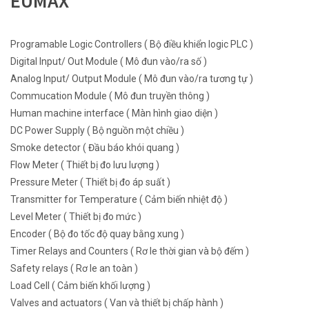
EUMAX
Programable Logic Controllers ( Bộ điều khiển logic PLC )
Digital Input/ Out Module ( Mô đun vào/ra số )
Analog Input/ Output Module ( Mô đun vào/ra tương tự )
Commucation Module ( Mô đun truyền thông )
Human machine interface ( Màn hình giao diện )
DC Power Supply ( Bộ nguồn một chiều )
Smoke detector ( Đầu báo khói quang )
Flow Meter ( Thiết bị đo lưu lượng )
Pressure Meter ( Thiết bị đo áp suất )
Transmitter for Temperature ( Cảm biến nhiệt độ )
Level Meter ( Thiết bị đo mức )
Encoder ( Bộ đo tốc độ quay bằng xung )
Timer Relays and Counters ( Rơ le thời gian và bộ đếm )
Safety relays ( Rơ le an toàn )
Load Cell ( Cảm biến khối lượng )
Valves and actuators ( Van và thiết bị chấp hành )