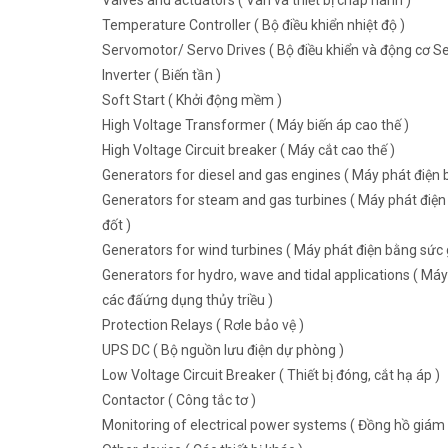
Valves and actuators ( Van và thiết bị chấp hành )
Temperature Controller ( Bộ điều khiển nhiệt độ )
Servomotor/ Servo Drives ( Bộ điều khiển và động cơ Se
Inverter ( Biến tần )
Soft Start ( Khởi động mềm )
High Voltage Transformer ( Máy biến áp cao thế )
High Voltage Circuit breaker ( Máy cắt cao thế )
Generators for diesel and gas engines ( Máy phát điện b
Generators for steam and gas turbines ( Máy phát điện 
đốt )
Generators for wind turbines ( Máy phát điện bằng sức g
Generators for hydro, wave and tidal applications ( Máy
các đấứng dụng thủy triều )
Protection Relays ( Rơle bảo vệ )
UPS DC ( Bộ nguồn lưu điện dự phòng )
Low Voltage Circuit Breaker ( Thiết bị đóng, cắt hạ áp )
Contactor ( Công tắc tơ )
Monitoring of electrical power systems ( Đồng hồ giám 