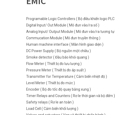
EMIC
Programable Logic Controllers ( Bộ điều khiển logic PLC 
Digital Input/ Out Module ( Mô đun vào/ra số )
Analog Input/ Output Module ( Mô đun vào/ra tương tự 
Commucation Module ( Mô đun truyền thông )
Human machine interface ( Màn hình giao diện )
DC Power Supply ( Bộ nguồn một chiều )
Smoke detector ( Đầu báo khói quang )
Flow Meter ( Thiết bị đo lưu lượng )
Pressure Meter ( Thiết bị đo áp suất )
Transmitter for Temperature ( Cảm biến nhiệt độ )
Level Meter ( Thiết bị đo mức )
Encoder ( Bộ đo tốc độ quay bằng xung )
Timer Relays and Counters ( Rơ le thời gian và bộ đếm )
Safety relays ( Rơ le an toàn )
Load Cell ( Cảm biến khối lượng )