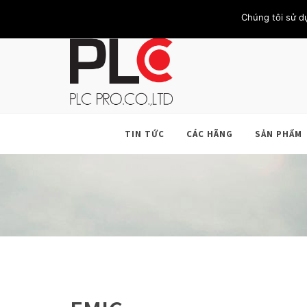
TRANG CHỦ
GIỚI THIỆU
KHÁCH HÀNG
LIÊN HỆ
Chúng tôi sử d
TIN TỨC
CÁC HÃNG
SẢN PHẨM