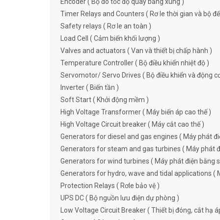
Encoder ( Bộ đo tốc độ quay bằng xung )
Timer Relays and Counters ( Rơ le thời gian và bộ đ
Safety relays ( Rơ le an toàn )
Load Cell ( Cảm biến khối lượng )
Valves and actuators ( Van và thiết bị chấp hành )
Temperature Controller ( Bộ điều khiển nhiệt độ )
Servomotor/ Servo Drives ( Bộ điều khiển và động c
Inverter ( Biến tần )
Soft Start ( Khởi động mềm )
High Voltage Transformer ( Máy biến áp cao thế )
High Voltage Circuit breaker ( Máy cắt cao thế )
Generators for diesel and gas engines ( Máy phát đi
Generators for steam and gas turbines ( Máy phát đi
Generators for wind turbines ( Máy phát điện bằng s
Generators for hydro, wave and tidal applications ( 
Protection Relays ( Rơle bảo vệ )
UPS DC ( Bộ nguồn lưu điện dự phòng )
Low Voltage Circuit Breaker ( Thiết bị đóng, cắt hạ á