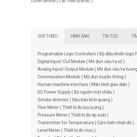
Other device ( Các thiết bị khác )
GIỚI THIỆU
HÌNH ẢNH
TIN TỨC
TÀ
Programable Logic Controllers ( Bộ điều khiển logic 
Digital Input/ Out Module ( Mô đun vào/ra số )
Analog Input/ Output Module ( Mô đun vào/ra tương
Commucation Module ( Mô đun truyền thông )
Human machine interface ( Màn hình giao diện )
DC Power Supply ( Bộ nguồn một chiều )
Smoke detector ( Đầu báo khói quang )
Flow Meter ( Thiết bị đo lưu lượng )
Pressure Meter ( Thiết bị đo áp suất )
Transmitter for Temperature ( Cảm biến nhiệt độ )
Level Meter ( Thiết bị đo mức )