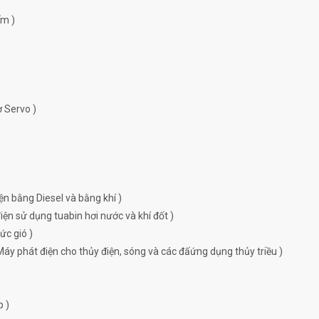
ếm )
ơ Servo )
ện bằng Diesel và bằng khí )
ện sử dụng tuabin hơi nước và khí đốt )
ức gió )
Máy phát điện cho thủy điện, sóng và các đấứng dụng thủy triều )
p )