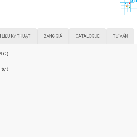
I LIỆU KỸ THUẬT
BẢNG GIÁ
CATALOGUE
TƯ VẤN
PLC )
 tự )