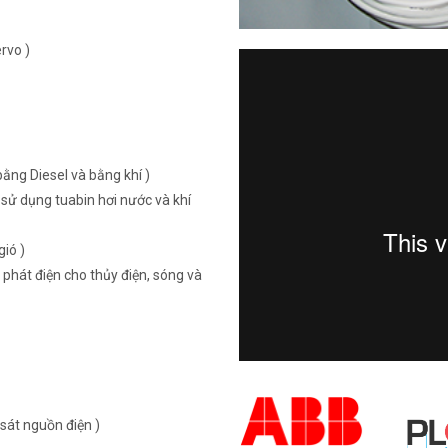
rvo )
ằng Diesel và bằng khí )
sử dụng tuabin hơi nước và khí
ió )
 phát điện cho thủy điện, sóng và
sát nguồn điện )