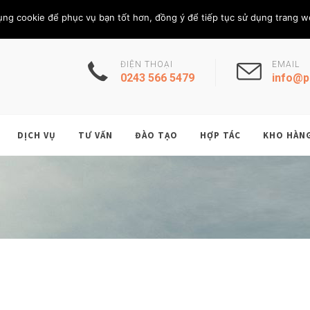
Thứ Sáu, 7/8/202
THÀNH VIÊN
ụng cookie để phục vụ bạn tốt hơn, đồng ý để tiếp tục sử dụng trang w
ĐIỆN THOẠI
EMAIL
0243 566 5479
info@p
DỊCH VỤ
TƯ VẤN
ĐÀO TẠO
HỢP TÁC
KHO HÀN