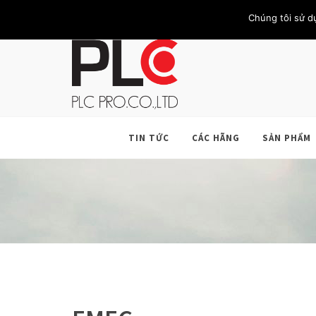
TRANG CHỦ
GIỚI THIỆU
KHÁCH HÀNG
LIÊN HỆ
Chúng tôi sử d
TIN TỨC
CÁC HÃNG
SẢN PHẨM