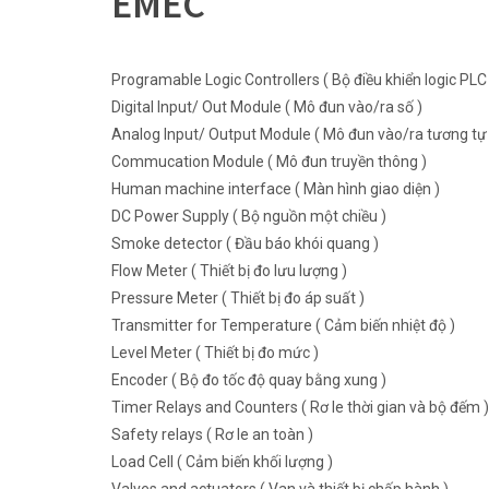
EMEC
Programable Logic Controllers ( Bộ điều khiển logic PLC 
Digital Input/ Out Module ( Mô đun vào/ra số )
Analog Input/ Output Module ( Mô đun vào/ra tương tự 
Commucation Module ( Mô đun truyền thông )
Human machine interface ( Màn hình giao diện )
DC Power Supply ( Bộ nguồn một chiều )
Smoke detector ( Đầu báo khói quang )
Flow Meter ( Thiết bị đo lưu lượng )
Pressure Meter ( Thiết bị đo áp suất )
Transmitter for Temperature ( Cảm biến nhiệt độ )
Level Meter ( Thiết bị đo mức )
Encoder ( Bộ đo tốc độ quay bằng xung )
Timer Relays and Counters ( Rơ le thời gian và bộ đếm )
Safety relays ( Rơ le an toàn )
Load Cell ( Cảm biến khối lượng )