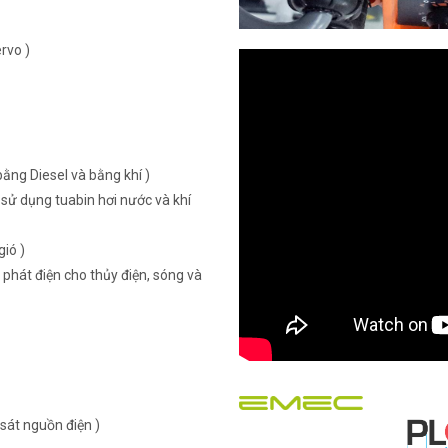
rvo )
ằng Diesel và bằng khí )
sử dụng tuabin hơi nước và khí
ió )
 phát điện cho thủy điện, sóng và
sát nguồn điện )