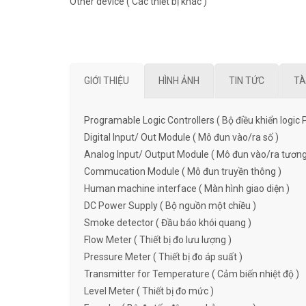
Other device ( Các thiết bị khác )
GIỚI THIỆU
HÌNH ẢNH
TIN TỨC
TÀ
Programable Logic Controllers ( Bộ điều khiển logic 
Digital Input/ Out Module ( Mô đun vào/ra số )
Analog Input/ Output Module ( Mô đun vào/ra tương
Commucation Module ( Mô đun truyền thông )
Human machine interface ( Màn hình giao diện )
DC Power Supply ( Bộ nguồn một chiều )
Smoke detector ( Đầu báo khói quang )
Flow Meter ( Thiết bị đo lưu lượng )
Pressure Meter ( Thiết bị đo áp suất )
Transmitter for Temperature ( Cảm biến nhiệt độ )
Level Meter ( Thiết bị đo mức )