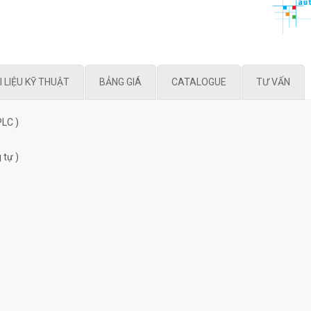
I LIỆU KỸ THUẬT
BẢNG GIÁ
CATALOGUE
TƯ VẤN
PLC )
 tự )