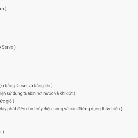
ếm )
ơ Servo )
ện bằng Diesel và bằng khí )
ện sử dụng tuabin hơi nước và khí đốt )
ức gió )
Máy phát điện cho thủy điện, sóng và các đấứng dụng thủy triều )
p )