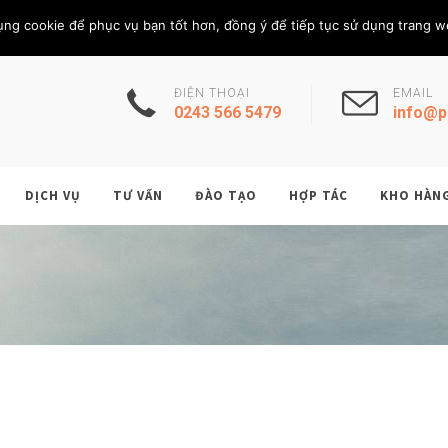
Thứ Sáu, 7/8/202
THÀNH VIÊN
ụng cookie để phục vụ bạn tốt hơn, đồng ý để tiếp tục sử dụng trang w
ĐIỆN THOẠI
EMAIL
0243 566 5479
info@p
DỊCH VỤ
TƯ VẤN
ĐÀO TẠO
HỢP TÁC
KHO HÀN