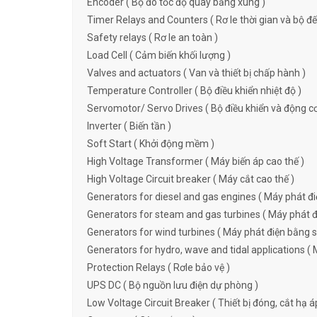
Encoder ( Bộ đo tốc độ quay bằng xung )
Timer Relays and Counters ( Rơ le thời gian và bộ đ
Safety relays ( Rơ le an toàn )
Load Cell ( Cảm biến khối lượng )
Valves and actuators ( Van và thiết bị chấp hành )
Temperature Controller ( Bộ điều khiển nhiệt độ )
Servomotor/ Servo Drives ( Bộ điều khiển và động c
Inverter ( Biến tần )
Soft Start ( Khởi động mềm )
High Voltage Transformer ( Máy biến áp cao thế )
High Voltage Circuit breaker ( Máy cắt cao thế )
Generators for diesel and gas engines ( Máy phát đi
Generators for steam and gas turbines ( Máy phát đi
Generators for wind turbines ( Máy phát điện bằng s
Generators for hydro, wave and tidal applications ( 
Protection Relays ( Rơle bảo vệ )
UPS DC ( Bộ nguồn lưu điện dự phòng )
Low Voltage Circuit Breaker ( Thiết bị đóng, cắt hạ á