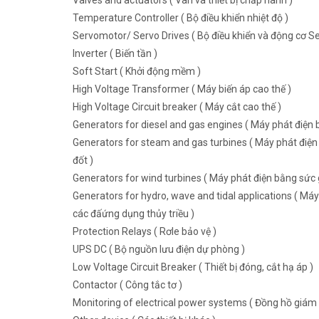
Valves and actuators ( Van và thiết bị chấp hành )
Temperature Controller ( Bộ điều khiển nhiệt độ )
Servomotor/ Servo Drives ( Bộ điều khiển và động cơ Se
Inverter ( Biến tần )
Soft Start ( Khởi động mềm )
High Voltage Transformer ( Máy biến áp cao thế )
High Voltage Circuit breaker ( Máy cắt cao thế )
Generators for diesel and gas engines ( Máy phát điện b
Generators for steam and gas turbines ( Máy phát điện 
đốt )
Generators for wind turbines ( Máy phát điện bằng sức g
Generators for hydro, wave and tidal applications ( Máy
các đấứng dụng thủy triều )
Protection Relays ( Rơle bảo vệ )
UPS DC ( Bộ nguồn lưu điện dự phòng )
Low Voltage Circuit Breaker ( Thiết bị đóng, cắt hạ áp )
Contactor ( Công tắc tơ )
Monitoring of electrical power systems ( Đồng hồ giám 