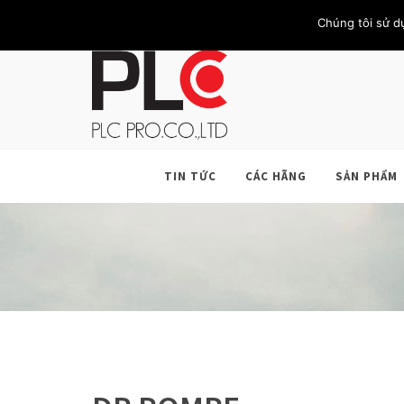
TRANG CHỦ
GIỚI THIỆU
KHÁCH HÀNG
LIÊN HỆ
Chúng tôi sử d
TIN TỨC
CÁC HÃNG
SẢN PHẨM