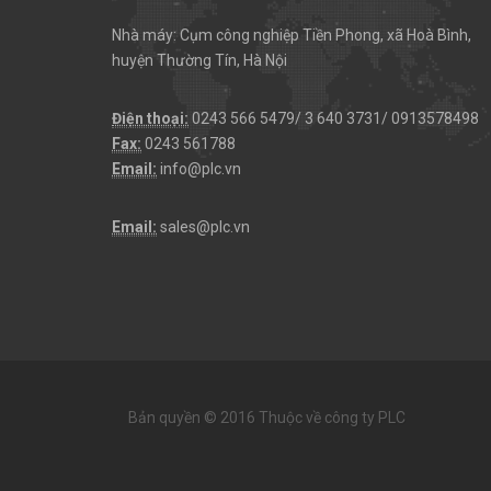
Nhà máy: Cụm công nghiệp Tiền Phong, xã Hoà Bình,
huyện Thường Tín, Hà Nội
Điện thoại:
0243 566 5479/ 3 640 3731/ 0913578498
Fax:
0243 561788
Email:
info@plc.vn
Email:
sales@plc.vn
Bản quyền © 2016 Thuộc về công ty PLC