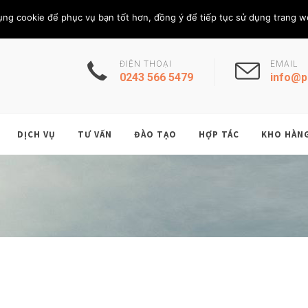
Thứ Sáu, 7/8/202
THÀNH VIÊN
ụng cookie để phục vụ bạn tốt hơn, đồng ý để tiếp tục sử dụng trang w
ĐIỆN THOẠI
EMAIL
0243 566 5479
info@p
DỊCH VỤ
TƯ VẤN
ĐÀO TẠO
HỢP TÁC
KHO HÀN